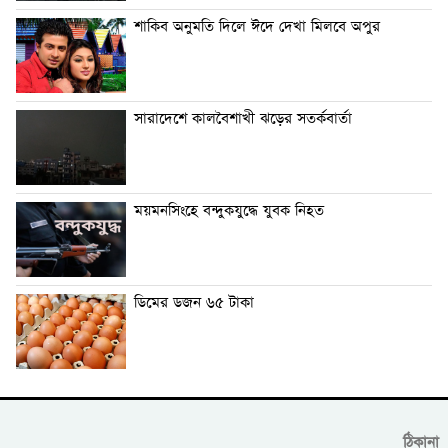
শাকিব অনুমতি দিলে ঈদে দেখা মিলবে অপুর
সারাদেশে কালবৈশাখী ঝড়ের সতর্কবার্তা
ময়মনসিংহে বন্দুকযুদ্ধে যুবক নিহত
ডিমের ডজন ৬৫ টাকা
ঠিকানা