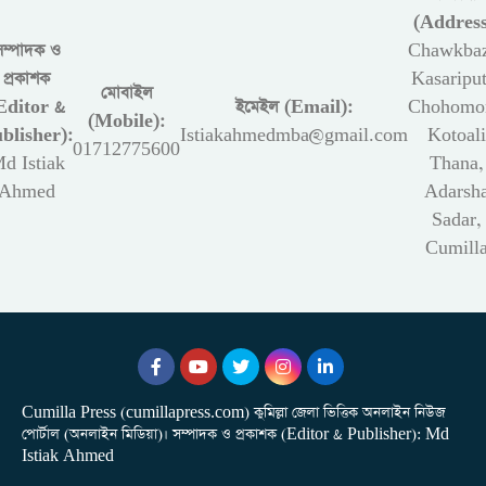
(Address
সম্পাদক ও
Chawkbaz
প্রকাশক
Kasariput
মোবাইল
Editor &
ইমেইল (Email):
Chohomon
(Mobile):
blisher):
Istiakahmedmba@gmail.com
Kotoali
01712775600
d Istiak
Thana,
Ahmed
Adarsh
Sadar,
Cumill
Cumilla Press (cumillapress.com) কুমিল্লা জেলা ভিত্তিক অনলাইন নিউজ
পোর্টাল (অনলাইন মিডিয়া)। সম্পাদক ও প্রকাশক (Editor & Publisher): Md
Istiak Ahmed