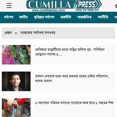
সর্বশেষ
জাতীয়
কুমিল্লার সর্বশেষ
রাজনীতি
আন্তর্জাতিক
অর্থনীতি
খ
প্রচ্ছদ
»
আজকের সর্বশেষ সবখবর
দেবিদ্বারে ভাড়াটিয়ার হাতে বাড়ির মালিক খুন, পলিথিনে
মোড়ানো লাশের ৯…
যুবদল নেতাকে হত্যা করে মরদেহ গুমের চেষ্টার অভিযোগ,
থানায় মামলা
৬ সদস্যের পরিবার চালাতে গ্যারেজে কাজ করে ৮ বছরের শিশু