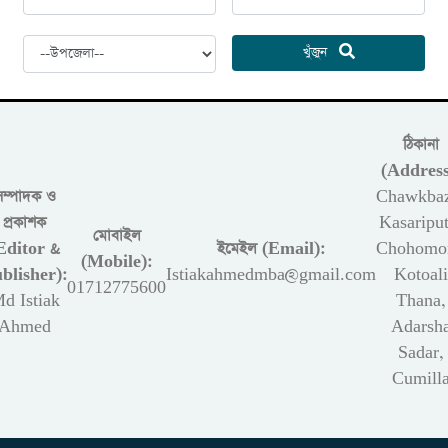
খুঁজুন
ঠিকানা
(Address
সম্পাদক ও
Chawkbaz
প্রকাশক
Kasariput
মোবাইল
Editor &
ইমেইল (Email):
Chohomon
(Mobile):
blisher):
Istiakahmedmba@gmail.com
Kotoali
01712775600
d Istiak
Thana,
Ahmed
Adarsh
Sadar,
Cumill