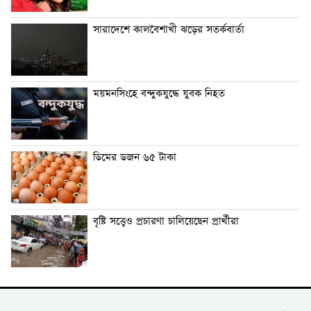
সারাদেশে কালবৈশাখী ঝড়ের সতর্কবার্তা
ময়মনসিংহে বন্দুকযুদ্ধে যুবক নিহত
ডিমের ডজন ৬৫ টাকা
বৃষ্টি সত্ত্বেও প্রচারণা চালিয়েছেন প্রার্থীরা