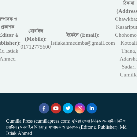
ঠিকানা
(Address
সম্পাদক ও
Chawkbaz
প্রকাশক
Kasariput
মোবাইল
Editor &
ইমেইল (Email):
Chohomon
(Mobile):
blisher):
Istiakahmedmba@gmail.com
Kotoali
01712775600
d Istiak
Thana,
Ahmed
Adarsh
Sadar,
Cumill
Cumilla Press (cumillapress.com) কুমিল্লা জেলা ভিত্তিক অনলাইন নিউজ
পোর্টাল (অনলাইন মিডিয়া)। সম্পাদক ও প্রকাশক (Editor & Publisher): Md
Istiak Ahmed