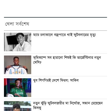
খেলা সর্বশেষ
ম্যাচ চলাকালে বজ্রপাতে থাই ফুটবলারের মৃত্যু
ভূমিকম্পে সব হারানো শিশুই কি আর্জেন্টিনার নতুন
মেসি?
খুব শিগগিরই দেশে ফিরব: সাকিব
নতুন কুঁড়ি ফুটবলজয়ীর মা নিখোঁজ, সন্ধান চেয়েছেন
কিসকু