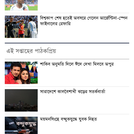
বিশ্বকাপ শেষ হতেই অবসরে গেলেন আর্জেন্টিনা-স্পেন
ফাইনালের রেফারি
এই সপ্তাহের পাঠকপ্রিয়
শাকিব অনুমতি দিলে ঈদে দেখা মিলবে অপুর
সারাদেশে কালবৈশাখী ঝড়ের সতর্কবার্তা
ময়মনসিংহে বন্দুকযুদ্ধে যুবক নিহত