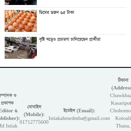
ডিমের ডজন ৬৫ টাকা
বৃষ্টি সত্ত্বেও প্রচারণা চালিয়েছেন প্রার্থীরা
ঠিকানা
(Address
সম্পাদক ও
Chawkbaz
প্রকাশক
Kasariput
মোবাইল
Editor &
ইমেইল (Email):
Chohomon
(Mobile):
blisher):
Istiakahmedmba@gmail.com
Kotoali
01712775600
d Istiak
Thana,