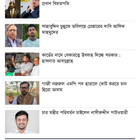
প্রধান বিচারপতি
সাহাবুদ্দিন চুপ্পুকে অবিলম্বে গ্রেপ্তারের দাবি আসিফ
মাহমুদের
কার্ডের নামে বেকারত্বে উৎসাহ দিচ্ছে সরকার :
হাসনাত আবদুল্লাহ
গাজী নজরুল এমপি পদ হারালে ভোট করতে চান
হিরো আলম
চার মন্ত্রীর পরিবর্তন চাইলেন নাসীরুদ্দীন পাটওয়ারী