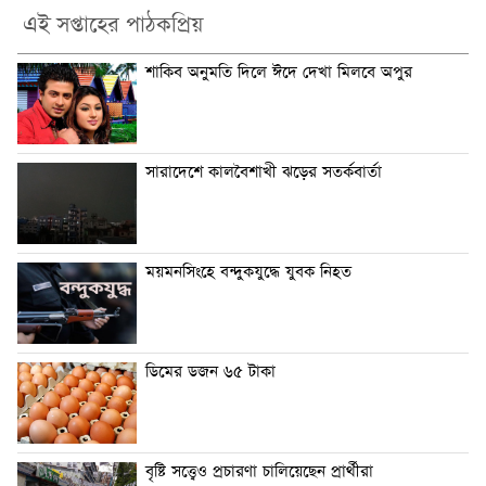
এই সপ্তাহের পাঠকপ্রিয়
শাকিব অনুমতি দিলে ঈদে দেখা মিলবে অপুর
সারাদেশে কালবৈশাখী ঝড়ের সতর্কবার্তা
ময়মনসিংহে বন্দুকযুদ্ধে যুবক নিহত
ডিমের ডজন ৬৫ টাকা
বৃষ্টি সত্ত্বেও প্রচারণা চালিয়েছেন প্রার্থীরা