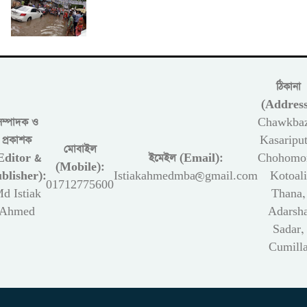
ঠিকানা
(Address
সম্পাদক ও
Chawkbaz
প্রকাশক
Kasariput
মোবাইল
Editor &
ইমেইল (Email):
Chohomon
(Mobile):
blisher):
Istiakahmedmba@gmail.com
Kotoali
01712775600
d Istiak
Thana,
Ahmed
Adarsh
Sadar,
Cumill