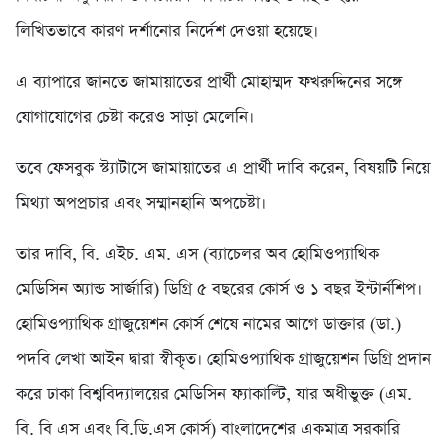
লিখিতভাবে কারণ দর্শানোর নির্দেশ দেওয়া হয়েছে।
এ ব্যাপারে জানতে জামায়াতের প্রার্থী মোহাম্মদ ফখরুদ্দিনের সঙ্গে
যোগাযোগের চেষ্টা করেও সাড়া মেলেনি।
তবে ফেসবুক স্ট্যাটাসে জামায়াতের এ প্রার্থী দাবি করেন, বিষয়টি নিয়ে
মিথ্যা অপপ্রচার এবং সম্মানহানি অপচেষ্টা।
তার দাবি, বি. এইচ. এম. এস (ব্যাচেলর অব হোমিওপ্যাথিক
মেডিসিন অ্যান্ড সার্জারি) ডিগ্রি ৫ বছরের কোর্স ও ১ বছর ইন্টার্নশিপ।
হোমিওপ্যাথিক গ্রাজুয়েশন কোর্স শেষে নামের আগে ডাক্তার (ডা.)
পদবি লেখা আইন দ্বারা স্বীকৃত। হোমিওপ্যাথিক গ্রাজুয়েশন ডিগ্রি প্রদান
করে ঢাকা বিশ্ববিদ্যালয়ের মেডিসিন ফ্যাকাল্টি, যার অধীভুক্ত (এম.
বি. বি এস এবং বি.ডি.এস কোর্স) বাংলাদেশের একমাত্র সরকারি