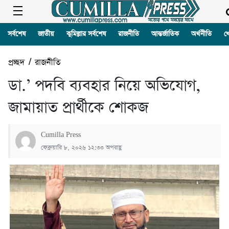
সর্বশেষ
জাতীয়
কুমিল্লার সর্বশেষ
রাজনীতি
আন্তর্জাতিক
অর্থনীতি
খ
প্রচ্ছদ
/
রাজনীতি
ডা.’ পদবি ব্যবহার নিয়ে অভিযোগ,
জামায়াত প্রার্থীকে শোকজ
Cumilla Press
ফেব্রুয়ারি ৮, ২০২৬ ১২:৩৩ অপরাহ্ণ