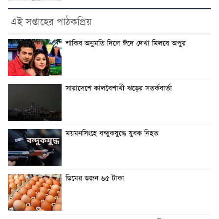
এই সপ্তাহের পাঠকপ্রিয়
শাকিব অনুমতি দিলে ঈদে দেখা মিলবে অপুর
সারাদেশে কালবৈশাখী ঝড়ের সতর্কবার্তা
ময়মনসিংহে বন্দুকযুদ্ধে যুবক নিহত
ডিমের ডজন ৬৫ টাকা