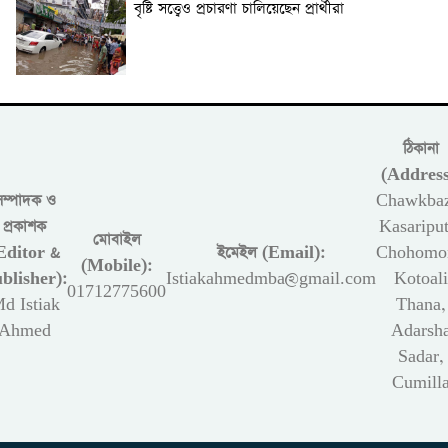
বৃষ্টি সত্ত্বেও প্রচারণা চালিয়েছেন প্রার্থীরা
ঠিকানা
(Address
সম্পাদক ও
Chawkbaz
প্রকাশক
Kasariput
মোবাইল
Editor &
ইমেইল (Email):
Chohomon
(Mobile):
blisher):
Istiakahmedmba@gmail.com
Kotoali
01712775600
d Istiak
Thana,
Ahmed
Adarsh
Sadar,
Cumill