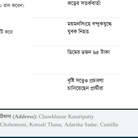
ঝড়ের সতর্কবার্তা
৩০ রান করেন।
ময়মনসিংহে বন্দুকযুদ্ধে
যুবক নিহত
১টি করে
ডিমের ডজন ৬৫ টাকা
বৃষ্টি সত্ত্বেও প্রচারণা
চালিয়েছেন প্রার্থীরা
ঠিকানা (Address):
Chawkbazar Kasariputty
m
Chohomoni, Kotoali Thana, Adarsha Sadar, Cumilla