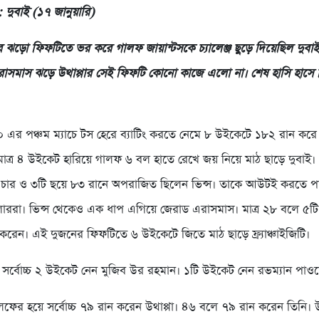
 : দুবাই (১৭ জানুয়ারি)
ার ঝড়ো ফিফটিতে ভর করে গালফ জায়ান্টসকে চ্যালেঞ্জ ছুড়ে দিয়েছিল দুবাই
স-এরাসমাস ঝড়ে উথাপ্পার সেই ফিফটি কোনো কাজে এলো না। শেষ হাসি হাসে ভ
র পঞ্চম ম্যাচে টস হেরে ব্যাটিং করতে নেমে ৮ উইকেটে ১৮২ রান করে।
াত্র ৪ উইকেট হারিয়ে গালফ ৬ বল হাতে রেখে জয় নিয়ে মাঠ ছাড়ে দুবাই।
 চার ও ৩টি ছয়ে ৮৩ রানে অপরাজিত ছিলেন ভিন্স। তাকে আউটই করতে প
ররা। ভিন্স থেকেও এক ধাপ এগিয়ে জেরাড এরাসমাস। মাত্র ২৮ বলে ৫টি
করেন। এই দুজনের ফিফটিতে ৬ উইকেটে জিতে মাঠ ছাড়ে ফ্র্যাঞ্চাইজিটি।
সর্বোচ্চ ২ উইকেট নেন মুজিব উর রহমান। ১টি উইকেট নেন রভম্যান পাও
ের হয়ে সর্বোচ্চ ৭৯ রান করেন উথাপ্পা। ৪৬ বলে ৭৯ রান করেন তিনি। উ