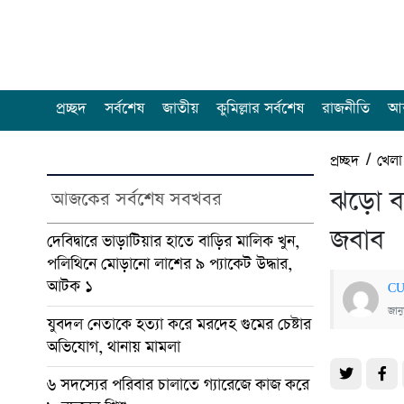
প্রচ্ছদ
সর্বশেষ
জাতীয়
কুমিল্লার সর্বশেষ
রাজনীতি
আন
প্রচ্ছদ
/
খেলা
ঝড়ো ব্
আজকের সর্বশেষ সবখবর
জবাব
দেবিদ্বারে ভাড়াটিয়ার হাতে বাড়ির মালিক খুন,
পলিথিনে মোড়ানো লাশের ৯ প্যাকেট উদ্ধার,
আটক ১
CU
জান
যুবদল নেতাকে হত্যা করে মরদেহ গুমের চেষ্টার
অভিযোগ, থানায় মামলা
৬ সদস্যের পরিবার চালাতে গ্যারেজে কাজ করে