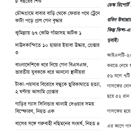
৮ বছরের শিশু
ডেস্ক রিপোর্ট
চৌদ্দগ্রামে বাবার বাড়ি থেকে ফেরার পথে ট্রেনে
রবিন উথাপ্প
কাটা পড়ে প্রাণ গেল বৃদ্ধার
কিন্তু ভিন্
কুমিল্লায় ৬৭ কেজি গাঁজাসহ আটক ১
দুবাই।
দাউদকান্দিতে ১০ হাজার ইয়াবা উদ্ধার, গ্রেপ্তার
৩
আইএলটি-২০ এ
বাংলাদেশিকে ধরে নিয়ে গেল বিএসএফ,
করতে নেমে ম
ভারতীয় যুবককে ধরে আনলো স্থানীয়রা
৫৬ বলে ৭টি
টাকা-পয়সার বিরোধে বন্ধুকে ছুরিকাঘাতে হত্যা,
গালফের বোলা
২ ঘণ্টায় আসামি গ্রেপ্তার
ছয়ে ৫২ রান 
গাড়ির গ্যাস সিলিন্ডার ঝালাই দেওয়ার সময়
বিস্ফোরণ, নিহত এক
গালফের হয়ে 
বাসের সঙ্গে গরুবাহী নছিমনের সংঘর্ষ, নিহত ৪
এর আগে গালফ