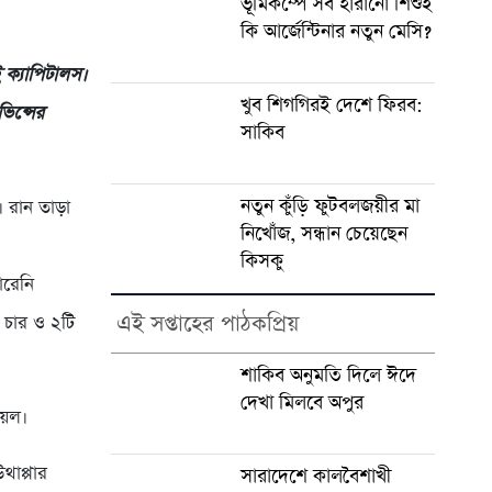
ভূমিকম্পে সব হারানো শিশুই
কি আর্জেন্টিনার নতুন মেসি?
 ক্যাপিটালস।
খুব শিগগিরই দেশে ফিরব:
িন্সের
সাকিব
নতুন কুঁড়ি ফুটবলজয়ীর মা
 রান তাড়া
নিখোঁজ, সন্ধান চেয়েছেন
কিসকু
ারেনি
এই সপ্তাহের পাঠকপ্রিয়
 চার ও ২টি
শাকিব অনুমতি দিলে ঈদে
দেখা মিলবে অপুর
য়েল।
থাপ্পার
সারাদেশে কালবৈশাখী