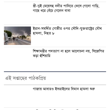
স্ত্রী-দুই মেয়েসহ নদীর পানিতে ভেসে গেলো গাড়ি,
গাছে ধরে বেঁচে গেলেন বাবা
ইরান-সমর্থিত গোষ্ঠীর ওপর সৌদি-যুক্তরাষ্ট্রের যৌথ
হামলা, নিহত ৮
শিক্ষামন্ত্রীর পদত্যাগ না হলে আলোচনা নয়, সিজেপির
কড়া হুঁশিয়ারি
এই সপ্তাহের পাঠকপ্রিয়
গাজায় আবারও ইসরাইলের বিমান হামলা শুরু