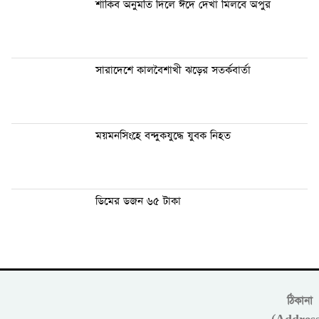
শাকিব অনুমতি দিলে ঈদে দেখা মিলবে অপুর
সারাদেশে কালবৈশাখী ঝড়ের সতর্কবার্তা
ময়মনসিংহে বন্দুকযুদ্ধে যুবক নিহত
ডিমের ডজন ৬৫ টাকা
ঠিকানা