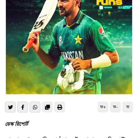
ফ+
ফ-
ফ
ডেস্ক রিপোর্ট