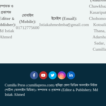
(Address
সম্পাদক ও
Chawkbaz
প্রকাশক
Kasariput
মোবাইল
Editor &
ইমেইল (Email):
Chohomon
(Mobile):
blisher):
Istiakahmedmba@gmail.com
Kotoali
01712775600
d Istiak
Thana,
Ahmed
Adarsh
Sadar,
Cumill
Cumilla Press (cumillapress.com) কুমিল্লা জেলা ভিত্তিক অনলাইন নিউজ
পোর্টাল (অনলাইন মিডিয়া)। সম্পাদক ও প্রকাশক (Editor & Publisher): Md
Istiak Ahmed