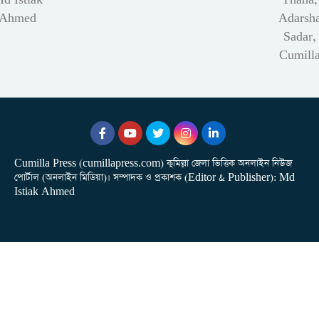
Ahmed
Adarsh
Sadar,
Cumill
Cumilla Press (cumillapress.com) কুমিল্লা জেলা ভিত্তিক অনলাইন নিউজ
পোর্টাল (অনলাইন মিডিয়া)। সম্পাদক ও প্রকাশক (Editor & Publisher): Md
Istiak Ahmed