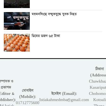
ময়মনসিংহে বন্দুকযুদ্ধে যুবক নিহত
ডিমের ডজন ৬৫ টাকা
ঠিকানা
(Address
সম্পাদক ও
Chawkbaz
প্রকাশক
Kasariput
মোবাইল
Editor &
ইমেইল (Email):
Chohomon
(Mobile):
blisher):
Istiakahmedmba@gmail.com
Kotoali
01712775600
d Istiak
Thana,