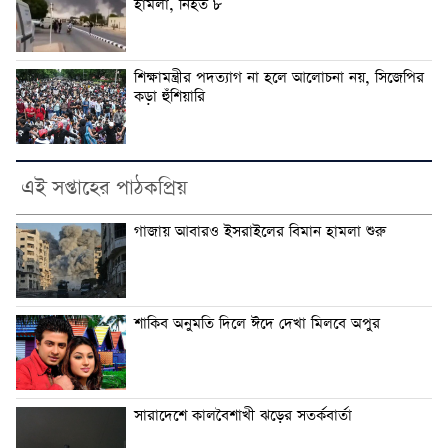
হামলা, নিহত ৮
শিক্ষামন্ত্রীর পদত্যাগ না হলে আলোচনা নয়, সিজেপির
কড়া হুঁশিয়ারি
এই সপ্তাহের পাঠকপ্রিয়
গাজায় আবারও ইসরাইলের বিমান হামলা শুরু
শাকিব অনুমতি দিলে ঈদে দেখা মিলবে অপুর
সারাদেশে কালবৈশাখী ঝড়ের সতর্কবার্তা