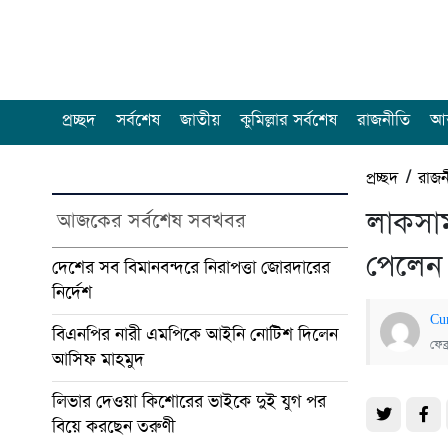
প্রচ্ছদ
সর্বশেষ
জাতীয়
কুমিল্লার সর্বশেষ
রাজনীতি
আন
প্রচ্ছদ
/
রাজন
লাকসাম
আজকের সর্বশেষ সবখবর
পেলেন
দেশের সব বিমানবন্দরে নিরাপত্তা জোরদারের
নির্দেশ
Cu
বিএনপির নারী এমপিকে আইনি নোটিশ দিলেন
ফেব
আসিফ মাহমুদ
লিভার দেওয়া কিশোরের ভাইকে দুই যুগ পর
বিয়ে করছেন তরুণী