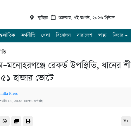
কুমিল্লা
শুক্রবার, ৭ই আগস্ট, ২০২৬ খ্রিস্টাব্দ
্তর্জাতিক
অর্থনীতি
খেলা
বিনোদন
সারাদেশ
স্বাস্থ্য
ফিচার
ীতি
–মনোহরগঞ্জে রেকর্ড উপস্থিতি, ধানের শ
 ৫১ হাজার ভোটে
milla Press
্রুয়ারি ১৪, ২০২৬ ১০:৩৬ অপরাহ্ণ
ফ+