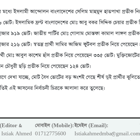
ীদের মধ্যে ইসলামী আন্দোলন বাংলাদেশের সেলিম মাহমুদ হাতপাখা প্রতীক নিয
ভোট। ইসলামিক ফ্রন্ট বাংলাদেশের মোঃ আবু বকর সিদ্দিক চেয়ার প্রতীক ন
াজার ৯১৯ ভোট। জাতীয় পার্টির মোঃ গোলাম মোস্তফা কামাল লাঙ্গল প্রতীক 
াজার ২১৬ ভোট। স্বতন্ত্র প্রার্থী সামির আজিম ফুটবল প্রতীক নিয়ে পেয়েছ
র প্রার্থী মোঃ আবুল কাশেম হাঁস প্রতীক নিয়ে পেয়েছেন ৩৩৫ ভোট। মুক্তিজোটে
ন চৌধুরী ছড়ি প্রতীক নিয়ে পেয়েছেন ১২৪ ভোট।
েষণে দেখা যাচ্ছে, মোট বৈধ ভোটের বড় অংশই গেছে শীর্ষ দুই প্রার্থীর ঝুলিত
িতিই এই আসনের নির্বাচনী চিত্রকে আলাদা করে তুলেছে।
ক (Editor &
মোবাইল (Mobile):
ইমেইল (Email):
Istiak Ahmed
01712775600
Istiakahmedmba@gmail.co