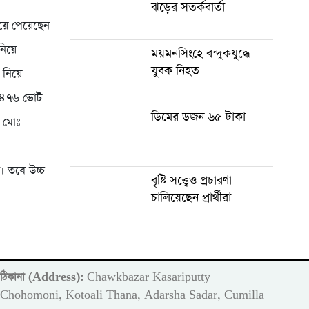
ঝড়ের সতর্কবার্তা
়ে পেয়েছেন
িয়ে
ময়মনসিংহে বন্দুকযুদ্ধে
যুবক নিহত
নিয়ে
েন ৪৭৬ ভোট
ডিমের ডজন ৬৫ টাকা
র মোঃ
ে। তবে উচ্চ
বৃষ্টি সত্ত্বেও প্রচারণা
চালিয়েছেন প্রার্থীরা
ঠিকানা (Address):
Chawkbazar Kasariputty
m
Chohomoni, Kotoali Thana, Adarsha Sadar, Cumilla