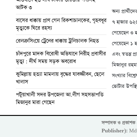
আটক ৩
অন্য প্রার্থ
বাসের ধাক্কায় প্রাণ গেল রিকশাচালকের, গৃহবধূর
৭ হাজার ৬২৬ 
মৃত্যুকে ঘিরে রহস্য
পেয়েছেন ৩ হ
রেলক্রসিংয়ে ট্রেনের ধাক্কায় ট্রলিচালক নিহত
পেয়েছেন ১ হ
চাঁদপুরে মাদক বিরোধী অভিযানে নিরীহ প্রবাসীর
এবং স্বতন্ত্
মৃত্যু : দীর্ঘ সময় সড়ক অবরোধ
মিজানুর রহমা
কুমিল্লায় হত্যা মামলায় বৃদ্ধের যাবজ্জীবন, ছেলে
সংখ্যার বিশ্ল
খালাস
ভোটার উপস্থ
পটুয়াখালী সদর উপজেলা আ.লীগ সহসভাপতি
মিজানুর মারা গেছেন
সম্পাদক ও প্রকাশ
Publisher):
Md 