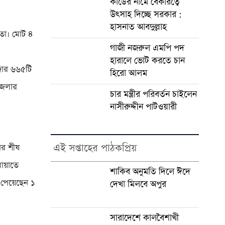
কার্ডের নামে বেকারত্বে
উৎসাহ দিচ্ছে সরকার :
হাসনাত আবদুল্লাহ
মতো। মোট ৪
গাজী নজরুল এমপি পদ
হারালে ভোট করতে চান
জার ৬৬৫টি
হিরো আলম
জেলার
চার মন্ত্রীর পরিবর্তন চাইলেন
নাসীরুদ্দীন পাটওয়ারী
এই সপ্তাহের পাঠকপ্রিয়
ের শীষ
ায়াতে
শাকিব অনুমতি দিলে ঈদে
ে পেয়েছেন ১
দেখা মিলবে অপুর
সারাদেশে কালবৈশাখী