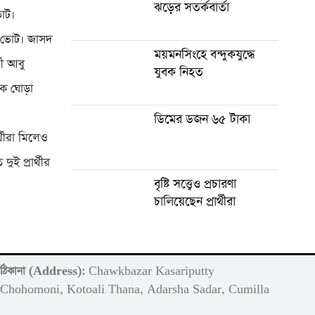
ঝড়ের সতর্কবার্তা
ভোট।
১ ভোট। জাসদ
ময়মনসিংহে বন্দুকযুদ্ধে
থী আবু
যুবক নিহত
ুক ঘোড়া
ডিমের ডজন ৬৫ টাকা
্থীরা মিলেও
ুই প্রার্থীর
বৃষ্টি সত্ত্বেও প্রচারণা
চালিয়েছেন প্রার্থীরা
ঠিকানা (Address):
Chawkbazar Kasariputty
m
Chohomoni, Kotoali Thana, Adarsha Sadar, Cumilla