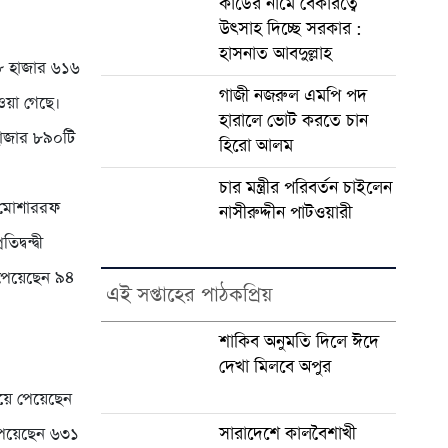
কার্ডের নামে বেকারত্বে
উৎসাহ দিচ্ছে সরকার :
হাসনাত আবদুল্লাহ
৩৮ হাজার ৬১৬
গাজী নজরুল এমপি পদ
ওয়া গেছে।
হারালে ভোট করতে চান
হাজার ৮৯০টি
হিরো আলম
চার মন্ত্রীর পরিবর্তন চাইলেন
র মোশাররফ
নাসীরুদ্দীন পাটওয়ারী
বন্দ্বী
 পেয়েছেন ৯৪
এই সপ্তাহের পাঠকপ্রিয়
শাকিব অনুমতি দিলে ঈদে
দেখা মিলবে অপুর
়ে পেয়েছেন
সারাদেশে কালবৈশাখী
পেয়েছেন ৬৩১