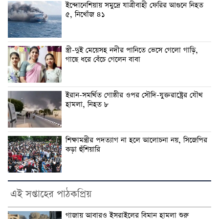
ইন্দোনেশিয়ায় সমুদ্রে যাত্রীবাহী ফেরির আগুনে নিহত
৫, নিখোঁজ ৪১
স্ত্রী-দুই মেয়েসহ নদীর পানিতে ভেসে গেলো গাড়ি,
গাছে ধরে বেঁচে গেলেন বাবা
ইরান-সমর্থিত গোষ্ঠীর ওপর সৌদি-যুক্তরাষ্ট্রের যৌথ
হামলা, নিহত ৮
শিক্ষামন্ত্রীর পদত্যাগ না হলে আলোচনা নয়, সিজেপির
কড়া হুঁশিয়ারি
এই সপ্তাহের পাঠকপ্রিয়
গাজায় আবারও ইসরাইলের বিমান হামলা শুরু