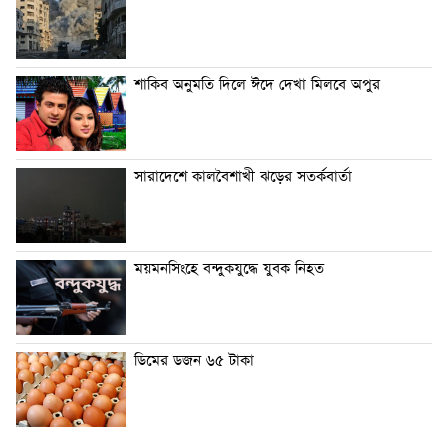
শাকিব অনুমতি দিলে ঈদে দেখা মিলবে অপুর
সারাদেশে কালবৈশাখী ঝড়ের সতর্কবার্তা
ময়মনসিংহে বন্দুকযুদ্ধে যুবক নিহত
ডিমের ডজন ৬৫ টাকা