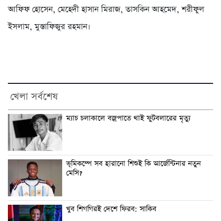
আফিফ হোসেন, মেহেদী হাসান মিরাজ, তাসকিন আহমেদ, শরীফুল
ইসলাম, মুস্তাফিজুর রহমান।
খেলা সর্বশেষ
ম্যাচ চলাকালে বজ্রপাতে থাই ফুটবলারের মৃত্যু
ভূমিকম্পে সব হারানো শিশুই কি আর্জেন্টিনার নতুন
মেসি?
খুব শিগগিরই দেশে ফিরব: সাকিব