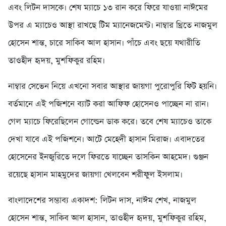
এবং লিটন দাসকে। শেষ ম্যাচে ১৩ রান করে ফিরে যাওয়া নাঈমের
উপর এ ম্যাচেও আস্থা রাখছে টিম ম্যানেজমেন্ট। নাম্বার থ্রিতে নাজমুল
হোসেন শান্ত, চারে সাকিব আল হাসান। পাঁচে এবং ছয়ে যথারীতি
তাওহীদ হৃদয়, মুশফিকুর রহিম।
নাম্বার সেভেন নিয়ে এখনো সবার আস্থার জায়গা পুরোপুরি ফিট হয়নি।
বর্তমানে এই পজিশনে ব্যাট করা আফিফ হোসেনও পাচ্ছেন না রান।
গেল ম্যাচে ফিরেছিলেন গোল্ডেন ডাক করে। তবে শেষ ম্যাচেও তাকে
দেখা যাবে এই পজিশনে। আটে মেহেদী হাসান মিরাজ। এবাদতের
হোসেনের ইনজুরিতে দলে ফিরতে যাচ্ছেন তাসকিন আহমেদ। গুঞ্জন
রয়েছে হাসান মাহমুদের জায়গা খেলবেন শরীফুল ইসলাম।
বাংলাদেশের সম্ভাব্য একাদশ: লিটন দাস, নাঈম শেখ, নাজমুল
হোসেন শান্ত, সাকিব আল হাসান, তাওহীদ হৃদয়, মুশফিকুর রহিম,