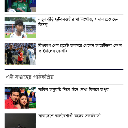
নতুন কুঁড়ি ফুটবলজয়ীর মা নিখোঁজ, সন্ধান চেয়েছেন
কিসকু
বিশ্বকাপ শেষ হতেই অবসরে গেলেন আর্জেন্টিনা-স্পেন
ফাইনালের রেফারি
এই সপ্তাহের পাঠকপ্রিয়
শাকিব অনুমতি দিলে ঈদে দেখা মিলবে অপুর
সারাদেশে কালবৈশাখী ঝড়ের সতর্কবার্তা