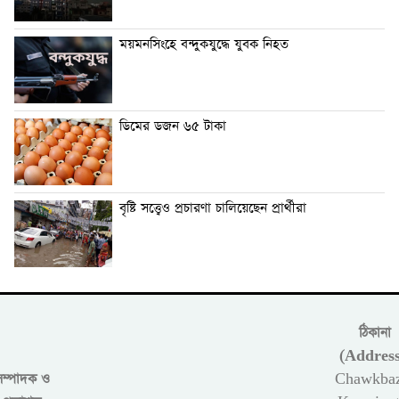
ময়মনসিংহে বন্দুকযুদ্ধে যুবক নিহত
ডিমের ডজন ৬৫ টাকা
বৃষ্টি সত্ত্বেও প্রচারণা চালিয়েছেন প্রার্থীরা
ঠিকানা
(Address
সম্পাদক ও
Chawkbaz