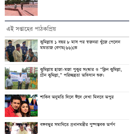
এই সপ্তাহের পাঠকপ্রিয়
কুমিল্লায় ১ বছর ৮ মাস পর স্বজনরা খুঁজে পেলেন
মমতাজ বেগম(৬৬)কে
কুমিল্লায় হাজা-মজা পুকুর সংস্কার ও “ক্লিন কুমিল্লা,
গ্রীন কুমিল্লা,” পরিচ্ছন্নতা অভিযান শুরু।
শাকিব অনুমতি দিলে ঈদে দেখা মিলবে অপুর
বঙ্গবন্ধুর সমাধিতে প্রধানমন্ত্রীর পুষ্পস্তবক অর্পণ