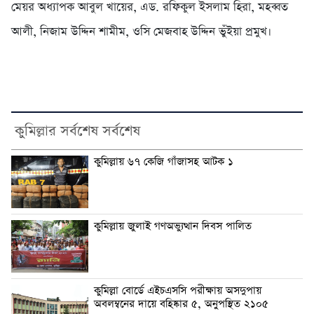
মেয়র অধ্যাপক আবুল খায়ের, এড. রফিকুল ইসলাম হিরা, মহব্বত
আলী, নিজাম উদ্দিন শামীম, ওসি মেজবাহ উদ্দিন ভুঁইয়া প্রমুখ।
কুমিল্লার সর্বশেষ সর্বশেষ
কুমিল্লায় ৬৭ কেজি গাঁজাসহ আটক ১
কুমিল্লায় জুলাই গণঅভ্যুত্থান দিবস পালিত
কুমিল্লা বোর্ডে এইচএসসি পরীক্ষায় অসদুপায়
অবলম্বনের দায়ে বহিষ্কার ৫, অনুপস্থিত ২১০৫