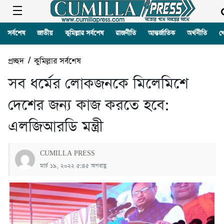
সর্বশেষ
জাতীয়
কুমিল্লার সর্বশেষ
রাজনীতি
আন্তর্জাতিক
অর্থনীতি
খ
প্রচ্ছদ
/
কুমিল্লার সর্বশেষ
সব ধর্মের লোকজনকে মিলেমিশে
দেশের জন্য কাজ করতে হবে:
এলজিআরডি মন্ত্রী
CUMILLA PRESS
মার্চ ১৯, ২০২২ ৫:৪৫ অপরাহ্ণ