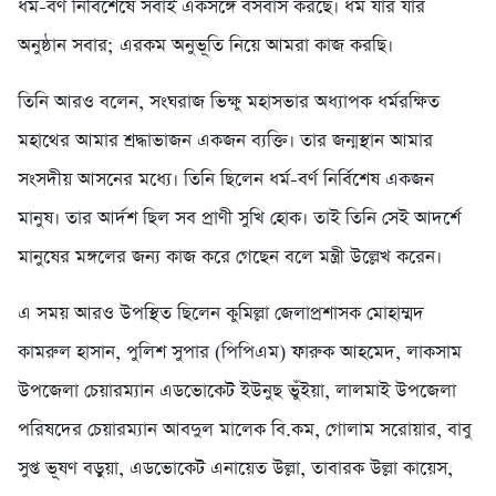
ধর্ম-বর্ণ নির্বিশেষে সবাই একসঙ্গে বসবাস করছে। ধর্ম যার যার
অনুষ্ঠান সবার; এরকম অনুভূতি নিয়ে আমরা কাজ করছি।
তিনি আরও বলেন, সংঘরাজ ভিক্ষু মহাসভার অধ্যাপক ধর্মরক্ষিত
মহাথের আমার শ্রদ্ধাভাজন একজন ব্যক্তি। তার জন্মস্থান আমার
সংসদীয় আসনের মধ্যে। তিনি ছিলেন ধর্ম-বর্ণ নির্বিশেষ একজন
মানুষ। তার আর্দশ ছিল সব প্রাণী সুখি হোক। তাই তিনি সেই আদর্শে
মানুষের মঙ্গলের জন্য কাজ করে গেছেন বলে মন্ত্রী উল্লেখ করেন।
এ সময় আরও উপস্থিত ছিলেন কুমিল্লা জেলাপ্রশাসক মোহাম্মদ
কামরুল হাসান, পুলিশ সুপার (পিপিএম) ফারুক আহমেদ, লাকসাম
উপজেলা চেয়ারম্যান এডভোকেট ইউনুছ ভুঁইয়া, লালমাই উপজেলা
পরিষদের চেয়ারম্যান আবদুল মালেক বি.কম, গোলাম সরোয়ার, বাবু
সুপ্ত ভূষণ বড়ুয়া, এডভোকেট এনায়েত উল্লা, তাবারক উল্লা কায়েস,