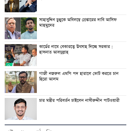
সাহাবুদ্দিন চুপ্পুকে অবিলম্বে গ্রেপ্তারের দাবি আসিফ
মাহমুদের
কার্ডের নামে বেকারত্বে উৎসাহ দিচ্ছে সরকার :
হাসনাত আবদুল্লাহ
গাজী নজরুল এমপি পদ হারালে ভোট করতে চান
হিরো আলম
চার মন্ত্রীর পরিবর্তন চাইলেন নাসীরুদ্দীন পাটওয়ারী