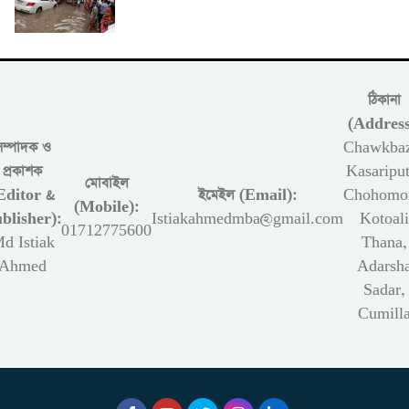
ঠিকানা
(Address
সম্পাদক ও
Chawkbaz
প্রকাশক
Kasariput
মোবাইল
Editor &
ইমেইল (Email):
Chohomon
(Mobile):
blisher):
Istiakahmedmba@gmail.com
Kotoali
01712775600
d Istiak
Thana,
Ahmed
Adarsh
Sadar,
Cumill