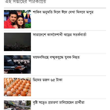
এই সপ্তাহের পাঠকপ্রিয়
শাকিব অনুমতি দিলে ঈদে দেখা মিলবে অপুর
সারাদেশে কালবৈশাখী ঝড়ের সতর্কবার্তা
ময়মনসিংহে বন্দুকযুদ্ধে যুবক নিহত
ডিমের ডজন ৬৫ টাকা
বৃষ্টি সত্ত্বেও প্রচারণা চালিয়েছেন প্রার্থীরা