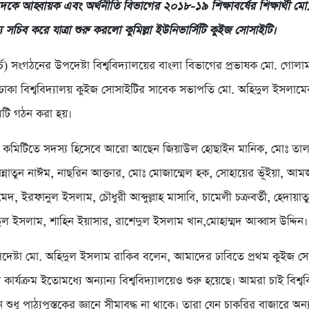
দকে আহ্বায়ক এবং অর্থনীতি বিভাগের ২০১৮-১৯ শিক্ষাবর্ষের শিক্ষার্থী ম
 সচিব করে যাত্রা শুরু করলো কুমিল্লা ইউনিভার্সিটি কুইজ সোসাইটি।
্চ) সংগঠনের উপদেষ্টা বিশ্ববিদ্যালয়ের বাংলা বিভাগের প্রভাষক মো. গোলা
াকা বিশ্ববিদ্যালয় কুইজ সোসাইটির সাবেক সভাপতি মো. অহিদুল ইসলামের 
িটি গঠন করা হয়।
কমিটিতে সদস্য হিসেবে আরো আছেন জিয়াউল হোছাইন মানিক, মোঃ তালহা
ন্নাতুন নাঈম, নাছরিন আক্তার, মোঃ মোজাম্মেল হক, সোহায়ের ভূঁইয়া, আ
মেদ, ইরফানুল ইসলাম, চৌধুরী আব্দুল্লাহ মাসাবি, চামেলী চক্রবর্তী, হেদায়
ুল ইসলাম, শাহিন ইয়াসার, রাশেদুল ইসলাম খান,মোহাম্মদ আব্বাস উদ্দিন।
েষ্টা মো. অহিদুল ইসলাম রাকিব বলেন, আমাদের ঢাবিতে প্রথম কুইজ সো
ার্যক্রম ইতোমধ্যে অন্যান্য বিশ্ববিদ্যালয়েও শুরু হয়েছে। আমরা চাই বিশ্ব
যেন শুধু পাঠ্যপুস্তকের জ্ঞানে সীমাবদ্ধ না থাকে। তারা যেন চাকরির বাজারে অ