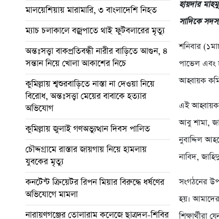
হায়দার মাহমু
মালয়েশিয়ায় মারামারি, ৩ বাংলাদেশি নিহত
সাদিকে সদস্য
ম্যাচ চলাকালে বজ্রপাতে থাই ফুটবলারের মৃত্যু
শনিবার (১মার
অন্তঃসত্ত্বা বাকপ্রতিবন্ধী নারীর বাড়িতে আগুন, ৪
সন্তান নিয়ে খোলা আকাশের নিচে
পাভেল এবং ঢ
আহ্বায়ক কম
কুমিল্লায় শ্বশুরবাড়িতে নাস্তা না দেওয়া নিয়ে
বিরোধ, অন্তঃসত্ত্বা মেয়ের বাবাকে হত্যার
এই আহ্বায়ক 
অভিযোগ
আবু শামা, জা
কুমিল্লায় জুলাই গণঅভ্যুত্থান দিবস পালিত
নুবাদ্দিল আহ
চৌদ্দগ্রামে রাস্তার জায়গায় নিয়ে হামলায়
নাবিদ, জাহিদ
যুবকের মৃত্যু
কনটেন্ট ক্রিয়েটর রিপন মিয়ার বিরুদ্ধে ধর্ষণের
সংগঠনের উপদ
অভিযোগে মামলা
হয়। আমাদের ক
নারায়ণগঞ্জের তোলারাম কলেজে ছাত্রদল-শিবির
শিক্ষার্থীরা 