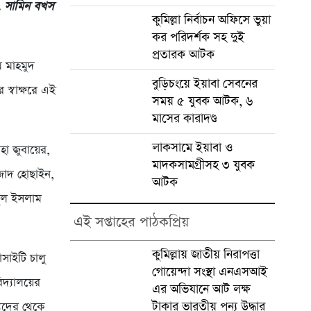
ো. সামিন বখস
কুমিল্লা নির্বাচন অফিসে ভুয়া
কর পরিদর্শক সহ দুই
প্রতারক আটক
ম মাহমুদ
বুড়িচংয়ে ইয়াবা সেবনের
স্বাক্ষরে এই
সময় ৫ যুবক আটক, ৬
মাসের কারাদণ্ড
লাকসামে ইয়াবা ও
 জুবায়ের,
মাদকসামগ্রীসহ ৩ যুবক
মজাদ হোছাইন,
আটক
াতুল ইসলাম
এই সপ্তাহের পাঠকপ্রিয়
কুমিল্লায় জাতীয় নিরাপত্তা
সাইটি চালু
গোয়েন্দা সংস্থা এনএসআই
বিদ্যালয়ের
এর অভিযানে আট লক্ষ
টাকার ভারতীয় পন্য উদ্ধার
ন্যদের থেকে