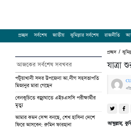
প্রচ্ছদ
সর্বশেষ
জাতীয়
কুমিল্লার সর্বশেষ
রাজনীতি
আন
প্রচ্ছদ
/
কুমিল
যাত্রা 
আজকের সর্বশেষ সবখবর
পটুয়াখালী সদর উপজেলা আ.লীগ সহসভাপতি
CU
মিজানুর মারা গেছেন
এপ্
বেলকুচিতে বজ্রাঘাতে এইচএসসি পরীক্ষার্থীর
মৃত্যু
আমার কমন সেন্স বলছে, শেখ হাসিনা দেশে
আব্দুল্লাহ, ক
ফিরে আসবেন: রুমিন ফারহানা