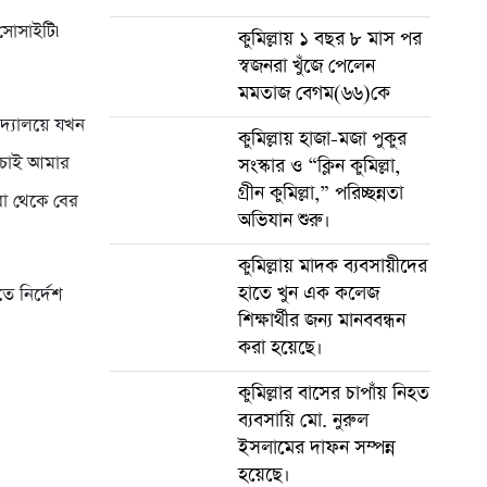
 সোসাইটি৷
কুমিল্লায় ১ বছর ৮ মাস পর
স্বজনরা খুঁজে পেলেন
মমতাজ বেগম(৬৬)কে
িদ্যালয়ে যখন
কুমিল্লায় হাজা-মজা পুকুর
 চাই আমার
সংস্কার ও “ক্লিন কুমিল্লা,
গ্রীন কুমিল্লা,” পরিচ্ছন্নতা
রা থেকে বের
অভিযান শুরু।
কুমিল্লায় মাদক ব্যবসায়ীদের
হাতে খুন এক কলেজ
ে নির্দেশ
শিক্ষার্থীর জন্য মানববন্ধন
করা হয়েছে।
কুমিল্লার বাসের চাপাঁয় নিহত
ব্যবসায়ি মো. নুরুল
ইসলামের দাফন সম্পন্ন
হয়েছে।