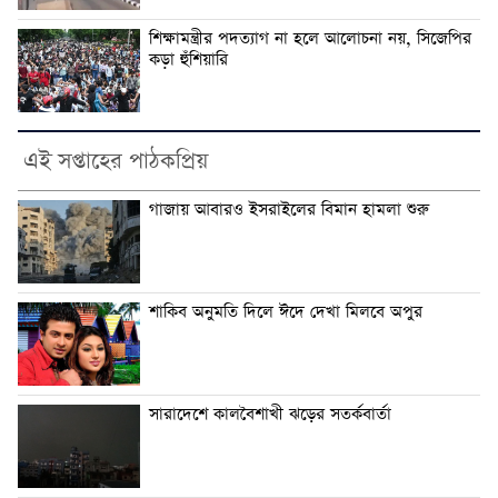
শিক্ষামন্ত্রীর পদত্যাগ না হলে আলোচনা নয়, সিজেপির
কড়া হুঁশিয়ারি
এই সপ্তাহের পাঠকপ্রিয়
গাজায় আবারও ইসরাইলের বিমান হামলা শুরু
শাকিব অনুমতি দিলে ঈদে দেখা মিলবে অপুর
সারাদেশে কালবৈশাখী ঝড়ের সতর্কবার্তা