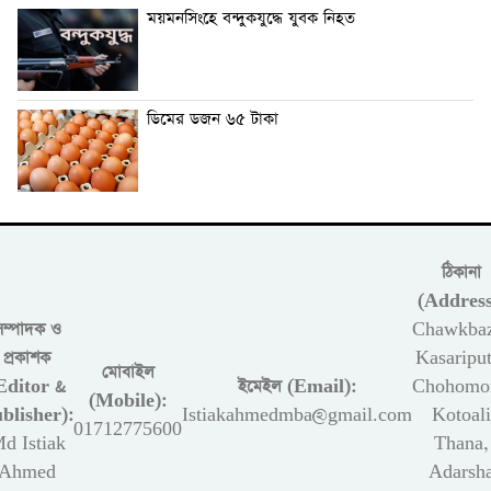
ময়মনসিংহে বন্দুকযুদ্ধে যুবক নিহত
ডিমের ডজন ৬৫ টাকা
ঠিকানা
(Address
সম্পাদক ও
Chawkbaz
প্রকাশক
Kasariput
মোবাইল
Editor &
ইমেইল (Email):
Chohomon
(Mobile):
blisher):
Istiakahmedmba@gmail.com
Kotoali
01712775600
d Istiak
Thana,
Ahmed
Adarsh