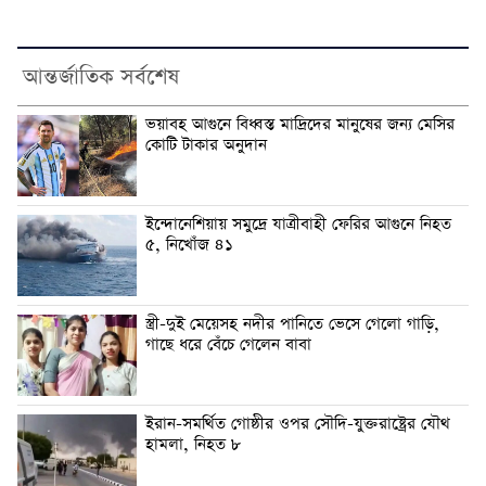
আন্তর্জাতিক সর্বশেষ
ভয়াবহ আগুনে বিধ্বস্ত মাদ্রিদের মানুষের জন্য মেসির
কোটি টাকার অনুদান
ইন্দোনেশিয়ায় সমুদ্রে যাত্রীবাহী ফেরির আগুনে নিহত
৫, নিখোঁজ ৪১
স্ত্রী-দুই মেয়েসহ নদীর পানিতে ভেসে গেলো গাড়ি,
গাছে ধরে বেঁচে গেলেন বাবা
ইরান-সমর্থিত গোষ্ঠীর ওপর সৌদি-যুক্তরাষ্ট্রের যৌথ
হামলা, নিহত ৮