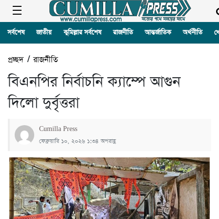
সর্বশেষ
জাতীয়
কুমিল্লার সর্বশেষ
রাজনীতি
আন্তর্জাতিক
অর্থনীতি
খ
প্রচ্ছদ
/
রাজনীতি
বিএনপির নির্বাচনি ক্যাম্পে আগুন
দিলো দুর্বৃত্তরা
Cumilla Press
ফেব্রুয়ারি ১০, ২০২৬ ১:৩৪ অপরাহ্ণ