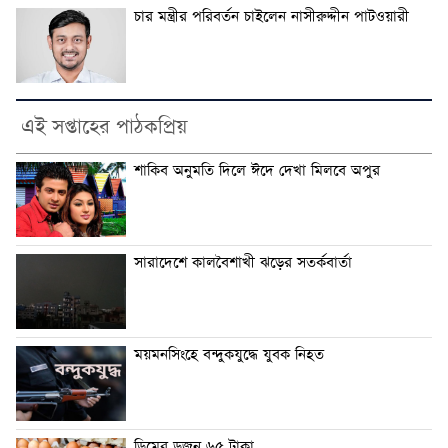
চার মন্ত্রীর পরিবর্তন চাইলেন নাসীরুদ্দীন পাটওয়ারী
এই সপ্তাহের পাঠকপ্রিয়
শাকিব অনুমতি দিলে ঈদে দেখা মিলবে অপুর
সারাদেশে কালবৈশাখী ঝড়ের সতর্কবার্তা
ময়মনসিংহে বন্দুকযুদ্ধে যুবক নিহত
ডিমের ডজন ৬৫ টাকা