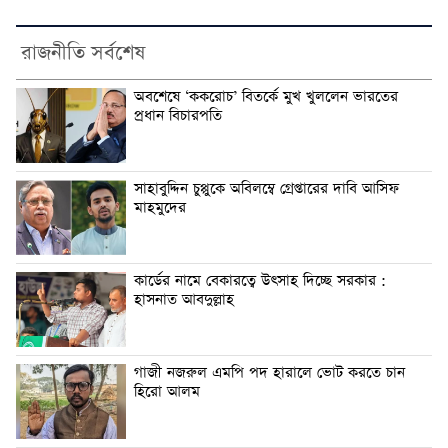
রাজনীতি সর্বশেষ
অবশেষে ‘ককরোচ’ বিতর্কে মুখ খুললেন ভারতের
প্রধান বিচারপতি
সাহাবুদ্দিন চুপ্পুকে অবিলম্বে গ্রেপ্তারের দাবি আসিফ
মাহমুদের
কার্ডের নামে বেকারত্বে উৎসাহ দিচ্ছে সরকার :
হাসনাত আবদুল্লাহ
গাজী নজরুল এমপি পদ হারালে ভোট করতে চান
হিরো আলম