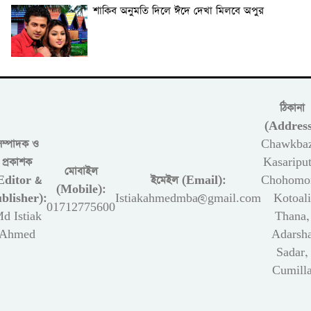
শাকিব অনুমতি দিলে ঈদে দেখা মিলবে অপুর
ঠিকানা
(Address
সম্পাদক ও
Chawkbaz
প্রকাশক
Kasariput
মোবাইল
Editor &
ইমেইল (Email):
Chohomon
(Mobile):
blisher):
Istiakahmedmba@gmail.com
Kotoali
01712775600
d Istiak
Thana,
Ahmed
Adarsh
Sadar,
Cumill