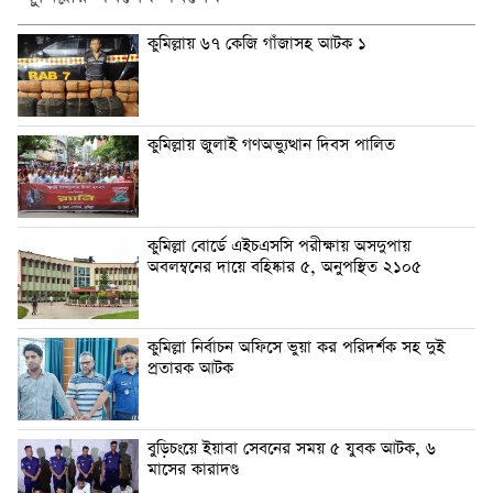
কুমিল্লায় ৬৭ কেজি গাঁজাসহ আটক ১
কুমিল্লায় জুলাই গণঅভ্যুত্থান দিবস পালিত
কুমিল্লা বোর্ডে এইচএসসি পরীক্ষায় অসদুপায়
অবলম্বনের দায়ে বহিষ্কার ৫, অনুপস্থিত ২১০৫
কুমিল্লা নির্বাচন অফিসে ভুয়া কর পরিদর্শক সহ দুই
প্রতারক আটক
বুড়িচংয়ে ইয়াবা সেবনের সময় ৫ যুবক আটক, ৬
মাসের কারাদণ্ড