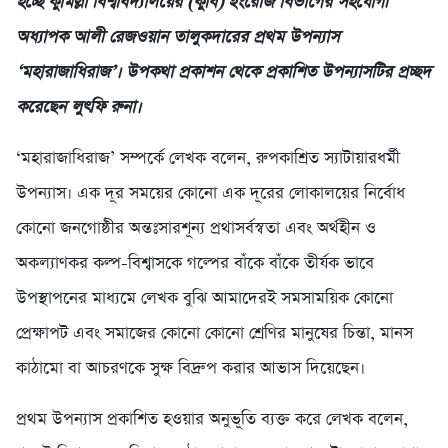
হচ্ছে কুমিল্লা বিশ্ববিদ্যালয়ের (কুবি) ইংরেজি বিভাগের সহযোগী
অধ্যাপক আলী রেজওয়ান তালুকদারের প্রথম উপন্যাস
‘মহারাজাধিরাজ’। উপকথা প্রকাশন থেকে প্রকাশিত উপন্যাসটির প্রচ্ছদ
করেছেন লুৎফি রুনা।
‘মহারাজাধিরাজ’ সম্পর্কে লেখক বলেন, রুপকাশ্রিত স্যাটায়ারধর্মী
উপন্যাস। এক দূর সময়ের কোনো এক দূরের লোকালয়ের নির্বোধ
কোনো জনগোষ্ঠীর অন্তঃসারশূন্য প্রথাসর্বস্বতা এবং অর্থহীন ও
অকল্যাণকর কল্প-বিশ্বাসকে গল্পের বাঁকে বাঁকে তীর্যক ভাবে
উপস্থাপনের মাধ্যমে লেখক বুঝি আমাদেরই সমসাময়িক কোনো
প্রেক্ষাপট এবং সমাজের কোনো কোনো শ্রেণির মানুষের চিন্তা, মানস
কাঠামো বা আচরণকে সুক্ষ বিদ্রুপ করার আভাস দিয়েছেন।
প্রথম উপন্যাস প্রকাশিত হওয়ার অনুভূতি ব্যক্ত করে লেখক বলেন,