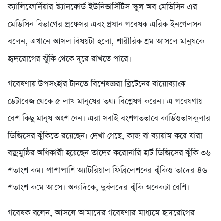
ক্যালিফোর্নিয়ার স্ট্যানফোর্ড ইউনিভার্সিটিস স্কুল অব মেডিসিন এর
মেডিসিন বিভাগের প্রফেসর এবং প্রধান গবেষক এরিক ইনগেলসন
বলেন, এখানে আসল বিষয়টা হলো, শারীরিক শ্রম আসলে মানুষকে
হৃদরোগের ঝুঁকি থেকে দূরে রাখতে পারে।
গবেষণায় উপসংহার টানতে বিশেষজ্ঞরা ব্রিটেনের বায়োব্যাংক
ডেটাবেজ থেকে ৫ লাখ মানুষের তথ্য বিশ্লেষণ করেন। এ গবেষণায়
বেশ কিছু মানুষ অংশ নেন। এরা সবাই বংশগতভাবে কার্ডিওভাসকুলার
ডিজিসের ঝুঁকিতে রয়েছেন। দেখা গেছে, কাজ বা ব্যায়াম করে যারা
বজ্রমুষ্ঠির অধিকারী হয়েছেন তাদের করোনারি হার্ট ডিজিসের ঝুঁকি ৩৬
শতাংশ কম। পাশাপাশি অ্যাটরিয়াল ফিব্রিলেশনের ঝুঁকিও তাদের ৪৬
শতাংশ কমে আসে। অন্যদিকে, দুর্বলদের ঝুঁকি অনেকটা বেশি।
গবেষক বলেন, আসলে আমাদের গবেষণার মাধ্যমে হৃদরোগের