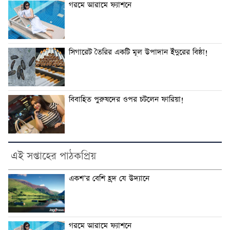
গরমে আরামে ফ্যাশনে
সিগারেট তৈরির একটি মূল উপাদান ইঁদুরের বিষ্ঠা!
বিবাহিত পুরুষদের ওপর চটলেন ফারিয়া!
এই সপ্তাহের পাঠকপ্রিয়
একশ’র বেশি হ্রদ যে উদ্যানে
গরমে আরামে ফ্যাশনে