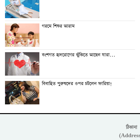
গরমে শিশুর আরাম
বংশগত হৃদরোগের ঝুঁকিতে আছেন যারা…
বিবাহিত পুরুষদের ওপর চটলেন ফারিয়া!
ঠিকানা
(Address