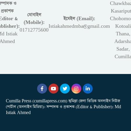
সম্পাদক ও
Chawkbaz
প্রকাশক
Kasariput
মোবাইল
Editor &
ইমেইল (Email):
Chohomon
(Mobile):
blisher):
Istiakahmedmba@gmail.com
Kotoali
01712775600
d Istiak
Thana,
Ahmed
Adarsh
Sadar,
Cumill
Cumilla Press (cumillapress.com) কুমিল্লা জেলা ভিত্তিক অনলাইন নিউজ
পোর্টাল (অনলাইন মিডিয়া)। সম্পাদক ও প্রকাশক (Editor & Publisher): Md
Istiak Ahmed