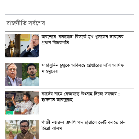
রাজনীতি সর্বশেষ
অবশেষে ‘ককরোচ’ বিতর্কে মুখ খুললেন ভারতের
প্রধান বিচারপতি
সাহাবুদ্দিন চুপ্পুকে অবিলম্বে গ্রেপ্তারের দাবি আসিফ
মাহমুদের
কার্ডের নামে বেকারত্বে উৎসাহ দিচ্ছে সরকার :
হাসনাত আবদুল্লাহ
গাজী নজরুল এমপি পদ হারালে ভোট করতে চান
হিরো আলম