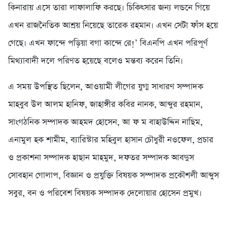
কিনারায় এসে তারা লাফালাফি করছে। চিকিৎসার জন্য লন্ডনে গিয়ে
এখন রাজনৈতিক আশ্রয় নিয়েছে তারেক রহমান। এখন সেটা ফাঁস হয়ে
গেছে। এখন ফান্দে পড়িয়া বগা কান্দে রে!’ বিএনপি এখন পরিপূর্ণ
মিথ্যাবাদী দলে পরিণত হয়েছে বলেও মন্তব্য করেন তিনি।
এ সময় উপস্থিত ছিলেন, আওয়ামী লীগের যুগ্ম সাধারণ সম্পাদক
মাহবুব উল আলম হানিফ, জাহাঙ্গীর কবির নানক, আব্দুর রহমান,
সাংগঠনিক সম্পাদক আহমদ হোসেন, আ ফ ম বাহাউদ্দিন নাছিম,
এনামুল হক শামীম, ব্যারিস্টার মহিবুল হাসান চৌধুরী নওফেল, প্রচার
ও প্রকাশনা সম্পাদক হাছান মাহমুদ, দফতর সম্পাদক আবদুস
সোবহান গোলাপ, বিজ্ঞান ও প্রযুক্তি বিষয়ক সম্পাদক প্রকৌশলী আব্দুস
সবুর, বন ও পরিবেশ বিষয়ক সম্পাদক দেলোয়ার হোসেন প্রমুখ।