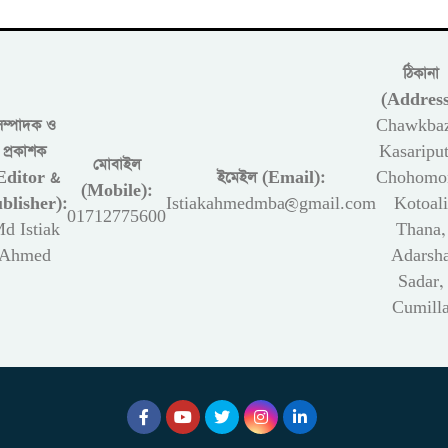
ঠিকানা
(Address
সম্পাদক ও
Chawkbaz
প্রকাশক
Kasariput
মোবাইল
Editor &
ইমেইল (Email):
Chohomon
(Mobile):
blisher):
Istiakahmedmba@gmail.com
Kotoali
01712775600
d Istiak
Thana,
Ahmed
Adarsh
Sadar,
Cumill