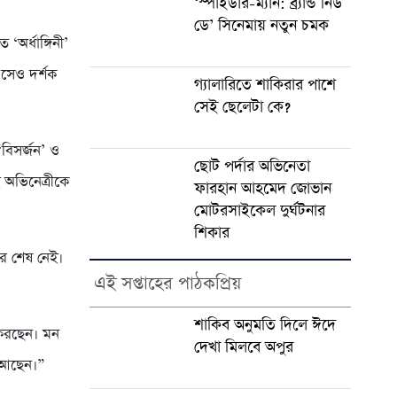
‘স্পাইডার-ম্যান: ব্র্যান্ড নিউ
ডে’ সিনেমায় নতুন চমক
অর্ধাঙ্গিনী’
এসেও দর্শক
গ্যালারিতে শাকিরার পাশে
সেই ছেলেটা কে?
‘বিসর্জন’ ও
ছোট পর্দার অভিনেতা
 অভিনেত্রীকে
ফারহান আহমেদ জোভান
মোটরসাইকেল দুর্ঘটনার
শিকার
ার শেষ নেই।
এই সপ্তাহের পাঠকপ্রিয়
শাকিব অনুমতি দিলে ঈদে
া করছেন। মন
দেখা মিলবে অপুর
ও আছেন।”