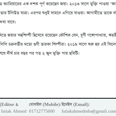
উড ক্যারিয়ারের এক দশক পূর্ণ করেছেন জয়া। ২০১৩ সালে মুক্তি পাওয়া ‘আব
য় তার টলিউড যাত্রা। এরপর শুধুই সামনে এগিয়ে যাওয়া। আগামীতে তাকে 
েখা যাবে।
 ছবিতে জয়ার সহশিল্পী হিসেবে রয়েছেন কৌশিক সেন, চূর্ণী গঙ্গোপাধ্যায়, অম্বরীশ
িলি চক্রবর্তীর মতো গুণী তারকা শিল্পীরা। ২০১৯ সালে শুরু হয় এই সিনেম
শেষে দীর্ঘ চার বছর পর গত ২ জুন মুক্তি পায় ছবিটি।
ক (Editor &
মোবাইল (Mobile):
ইমেইল (Email):
Istiak Ahmed
01712775600
Istiakahmedmba@gmail.co