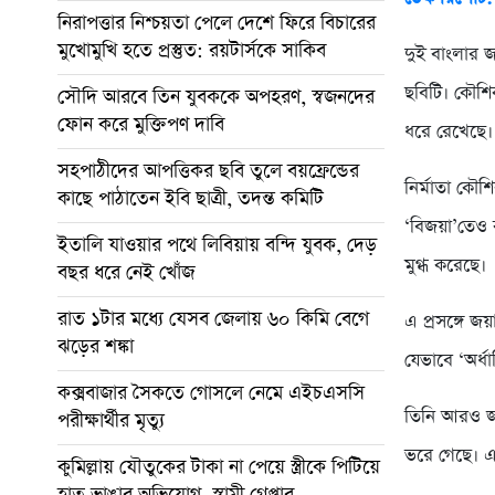
নিরাপত্তার নিশ্চয়তা পেলে দেশে ফিরে বিচারের
মুখোমুখি হতে প্রস্তুত: রয়টার্সকে সাকিব
দুই বাংলার জ
ছবিটি। কৌশিক
সৌদি আরবে তিন যুবককে অপহরণ, স্বজনদের
ফোন করে মুক্তিপণ দাবি
ধরে রেখেছে।
সহপাঠীদের আপত্তিকর ছবি তুলে বয়ফ্রেন্ডের
নির্মাতা কৌশ
কাছে পাঠাতেন ইবি ছাত্রী, তদন্ত কমিটি
‘বিজয়া’তেও 
ইতালি যাওয়ার পথে লিবিয়ায় বন্দি যুবক, দেড়
মুগ্ধ করেছে।
বছর ধরে নেই খোঁজ
রাত ১টার মধ্যে যেসব জেলায় ৬০ কিমি বেগে
এ প্রসঙ্গে 
ঝড়ের শঙ্কা
যেভাবে ‘অর্ধা
কক্সবাজার সৈকতে গোসলে নেমে এইচএসসি
তিনি আরও জান
পরীক্ষার্থীর মৃত্যু
ভরে গেছে। এ
কুমিল্লায় যৌতুকের টাকা না পেয়ে স্ত্রীকে পিটিয়ে
হাত ভাঙার অভিযোগ, স্বামী গ্রেপ্তার