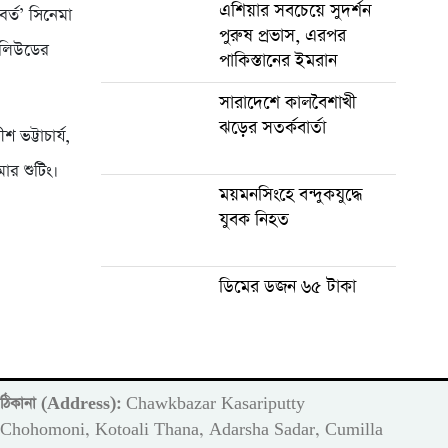
এশিয়ার সবচেয়ে সুদর্শন
র্ত’ সিনেমা
পুরুষ প্রভাস, এরপর
বলিউডের
পাকিস্তানের ইমরান
সারাদেশে কালবৈশাখী
ঝড়ের সতর্কবার্তা
 ভট্টাচার্য,
ার শুটিং।
ময়মনসিংহে বন্দুকযুদ্ধে
যুবক নিহত
ডিমের ডজন ৬৫ টাকা
ঠিকানা (Address):
Chawkbazar Kasariputty
m
Chohomoni, Kotoali Thana, Adarsha Sadar, Cumilla