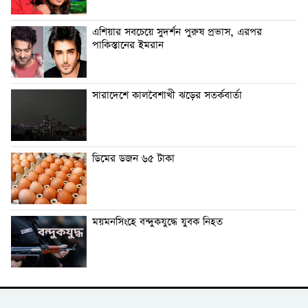
এশিয়ার সবচেয়ে সুদর্শন পুরুষ প্রভাস, এরপর
পাকিস্তানের ইমরান
সারাদেশে কালবৈশাখী ঝড়ের সতর্কবার্তা
ডিমের ডজন ৬৫ টাকা
ময়মনসিংহে বন্দুকযুদ্ধে যুবক নিহত