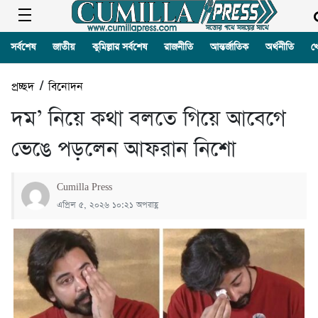
সর্বশেষ
জাতীয়
কুমিল্লার সর্বশেষ
রাজনীতি
আন্তর্জাতিক
অর্থনীতি
খ
প্রচ্ছদ
/
বিনোদন
দম’ নিয়ে কথা বলতে গিয়ে আবেগে
ভেঙে পড়লেন আফরান নিশো
Cumilla Press
এপ্রিল ৫, ২০২৬ ১০:২১ অপরাহ্ণ