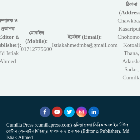
ঠিকানা
(Address
সম্পাদক ও
Chawkbaz
প্রকাশক
Kasariput
মোবাইল
Editor &
ইমেইল (Email):
Chohomon
(Mobile):
blisher):
Istiakahmedmba@gmail.com
Kotoali
01712775600
d Istiak
Thana,
Ahmed
Adarsh
Sadar,
Cumill
Cumilla Press (cumillapress.com) কুমিল্লা জেলা ভিত্তিক অনলাইন নিউজ
পোর্টাল (অনলাইন মিডিয়া)। সম্পাদক ও প্রকাশক (Editor & Publisher): Md
Istiak Ahmed