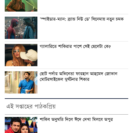
‘স্পাইডার-ম্যান: ব্র্যান্ড নিউ ডে’ সিনেমায় নতুন চমক
গ্যালারিতে শাকিরার পাশে সেই ছেলেটা কে?
ছোট পর্দার অভিনেতা ফারহান আহমেদ জোভান
মোটরসাইকেল দুর্ঘটনার শিকার
এই সপ্তাহের পাঠকপ্রিয়
শাকিব অনুমতি দিলে ঈদে দেখা মিলবে অপুর