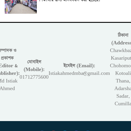
শিক্ষার্থীর জন্য মানববন্ধন করা হয়েছে।
ঠিকানা
(Address
সম্পাদক ও
Chawkbaz
প্রকাশক
Kasariput
মোবাইল
Editor &
ইমেইল (Email):
Chohomon
(Mobile):
blisher):
Istiakahmedmba@gmail.com
Kotoali
01712775600
d Istiak
Thana,
Ahmed
Adarsh
Sadar,
Cumill