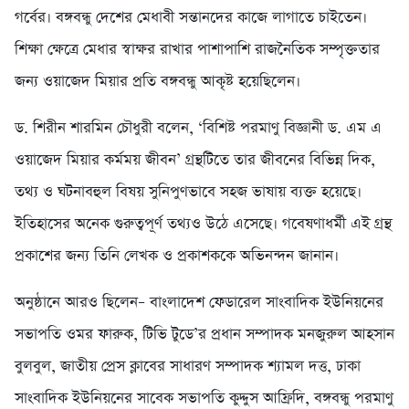
গর্বের। বঙ্গবন্ধু দেশের মেধাবী সন্তানদের কাজে লাগাতে চাইতেন।
শিক্ষা ক্ষেত্রে মেধার স্বাক্ষর রাখার পাশাপাশি রাজনৈতিক সম্পৃক্ততার
জন্য ওয়াজেদ মিয়ার প্রতি বঙ্গবন্ধু আকৃষ্ট হয়েছিলেন।
ড. শিরীন শারমিন চৌধুরী বলেন, ‘বিশিষ্ট পরমাণু বিজ্ঞানী ড. এম এ
ওয়াজেদ মিয়ার কর্মময় জীবন’ গ্রন্থটিতে তার জীবনের বিভিন্ন দিক,
তথ্য ও ঘটনাবহুল বিষয় সুনিপুণভাবে সহজ ভাষায় ব্যক্ত হয়েছে।
ইতিহাসের অনেক গুরুত্বপূর্ণ তথ্যও উঠে এসেছে। গবেষণাধর্মী এই গ্রন্থ
প্রকাশের জন্য তিনি লেখক ও প্রকাশককে অভিনন্দন জানান।
অনুষ্ঠানে আরও ছিলেন– বাংলাদেশ ফেডারেল সাংবাদিক ইউনিয়নের
সভাপতি ওমর ফারুক, টিভি টুডে’র প্রধান সম্পাদক মনজুরুল আহসান
বুলবুল, জাতীয় প্রেস ক্লাবের সাধারণ সম্পাদক শ্যামল দত্ত, ঢাকা
সাংবাদিক ইউনিয়নের সাবেক সভাপতি কুদ্দুস আফ্রিদি, বঙ্গবন্ধু পরমাণু