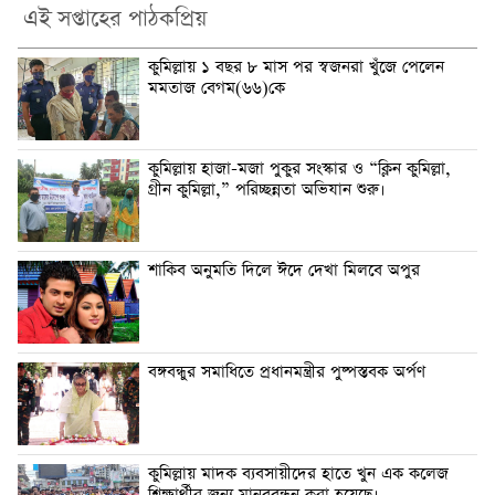
এই সপ্তাহের পাঠকপ্রিয়
কুমিল্লায় ১ বছর ৮ মাস পর স্বজনরা খুঁজে পেলেন
মমতাজ বেগম(৬৬)কে
কুমিল্লায় হাজা-মজা পুকুর সংস্কার ও “ক্লিন কুমিল্লা,
গ্রীন কুমিল্লা,” পরিচ্ছন্নতা অভিযান শুরু।
শাকিব অনুমতি দিলে ঈদে দেখা মিলবে অপুর
বঙ্গবন্ধুর সমাধিতে প্রধানমন্ত্রীর পুষ্পস্তবক অর্পণ
কুমিল্লায় মাদক ব্যবসায়ীদের হাতে খুন এক কলেজ