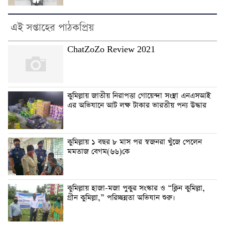
এই সপ্তাহের পাঠকপ্রিয়
ChatZoZo Review 2021
কুমিল্লায় জাতীয় নিরাপত্তা গোয়েন্দা সংস্থা এনএসআই
এর অভিযানে আট লক্ষ টাকার ভারতীয় পন্য উদ্ধার
কুমিল্লায় ১ বছর ৮ মাস পর স্বজনরা খুঁজে পেলেন
মমতাজ বেগম(৬৬)কে
কুমিল্লায় হাজা-মজা পুকুর সংস্কার ও “ক্লিন কুমিল্লা,
গ্রীন কুমিল্লা,” পরিচ্ছন্নতা অভিযান শুরু।