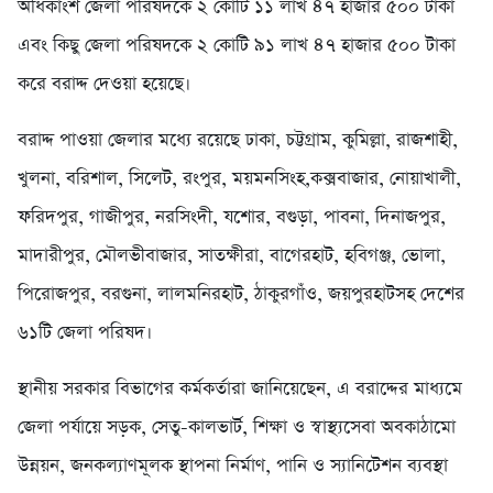
অধিকাংশ জেলা পরিষদকে ২ কোটি ১১ লাখ ৪৭ হাজার ৫০০ টাকা
এবং কিছু জেলা পরিষদকে ২ কোটি ৯১ লাখ ৪৭ হাজার ৫০০ টাকা
করে বরাদ্দ দেওয়া হয়েছে।
বরাদ্দ পাওয়া জেলার মধ্যে রয়েছে ঢাকা, চট্টগ্রাম, কুমিল্লা, রাজশাহী,
খুলনা, বরিশাল, সিলেট, রংপুর, ময়মনসিংহ,কক্সবাজার, নোয়াখালী,
ফরিদপুর, গাজীপুর, নরসিংদী, যশোর, বগুড়া, পাবনা, দিনাজপুর,
মাদারীপুর, মৌলভীবাজার, সাতক্ষীরা, বাগেরহাট, হবিগঞ্জ, ভোলা,
পিরোজপুর, বরগুনা, লালমনিরহাট, ঠাকুরগাঁও, জয়পুরহাটসহ দেশের
৬১টি জেলা পরিষদ।
স্থানীয় সরকার বিভাগের কর্মকর্তারা জানিয়েছেন, এ বরাদ্দের মাধ্যমে
জেলা পর্যায়ে সড়ক, সেতু-কালভার্ট, শিক্ষা ও স্বাস্থ্যসেবা অবকাঠামো
উন্নয়ন, জনকল্যাণমূলক স্থাপনা নির্মাণ, পানি ও স্যানিটেশন ব্যবস্থা