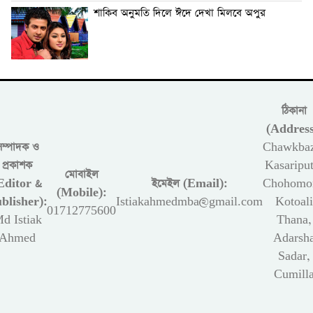
শাকিব অনুমতি দিলে ঈদে দেখা মিলবে অপুর
ঠিকানা
(Address
সম্পাদক ও
Chawkbaz
প্রকাশক
Kasariput
মোবাইল
Editor &
ইমেইল (Email):
Chohomon
(Mobile):
blisher):
Istiakahmedmba@gmail.com
Kotoali
01712775600
d Istiak
Thana,
Ahmed
Adarsh
Sadar,
Cumill