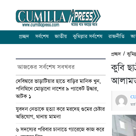
প্রচ্ছদ
সর্বশেষ
জাতীয়
কুমিল্লার সর্বশেষ
রাজনীতি
আন
প্রচ্ছদ
/
কুমিল
কুবি ছ
আজকের সর্বশেষ সবখবর
আলাম
দেবিদ্বারে ভাড়াটিয়ার হাতে বাড়ির মালিক খুন,
পলিথিনে মোড়ানো লাশের ৯ প্যাকেট উদ্ধার,
আটক ১
CU
মার
যুবদল নেতাকে হত্যা করে মরদেহ গুমের চেষ্টার
অভিযোগ, থানায় মামলা
৬ সদস্যের পরিবার চালাতে গ্যারেজে কাজ করে