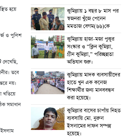
্থিত হয়ে
কুমিল্লায় ১ বছর ৮ মাস পর
স্বজনরা খুঁজে পেলেন
মমতাজ বেগম(৬৬)কে
র্জ ও পুলিশ
কুমিল্লায় হাজা-মজা পুকুর
সংস্কার ও “ক্লিন কুমিল্লা,
গ্রীন কুমিল্লা,” পরিচ্ছন্নতা
ি দেখেছি,
অভিযান শুরু।
লানীর। তবে
কুমিল্লায় মাদক ব্যবসায়ীদের
হাতে খুন এক কলেজ
্তরে নয়।
শিক্ষার্থীর জন্য মানববন্ধন
টা খতিয়ে
করা হয়েছে।
সঠিক সমাধান
কুমিল্লার বাসের চাপাঁয় নিহত
ব্যবসায়ি মো. নুরুল
ইসলামের দাফন সম্পন্ন
ল ইসলাম
হয়েছে।