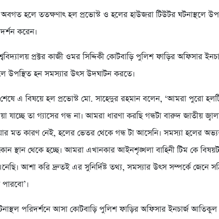
কে অবগত হলে ততক্ষণাৎ হল প্রভোস্ট ও হলের হাউজরা টিউটর ঘটনাস্থলে উপস
দর্শন করেন।
শ্ববিদ্যালয় প্রক্টর কাজী ওমর সিদ্দিকী কোটবাড়ি পুলিশ ফাড়ির অফিসার ইনচা
হলে উপস্থিত হন সমস্যার উৎস উদঘাটন করতে।
 শেষে এ বিষয়ে হল প্রভোস্ট মো. সাহেদুর রহমান বলেন, ‘আমরা পুরো হলট
ওয়া যাচ্ছে তা গ্যাসের গন্ধ না। আমরা ধারণা করছি গন্ধটা বারুদ জাতীয় জ্বা
ার মত কারণ নেই, হলের ভেতর থেকে গন্ধ টা আসেনি। সমস্যা হলের অভ্যন
ন স্থান থেকে হচ্ছে। আমরা এখানকার আইনশৃঙ্খলা বাহিনী টিম কে বিষয়
নেছি। আশা করি দ্রুতই এর সুনির্দিষ্ট তথ্য, সমস্যার উৎস সম্পর্কে জেনে 
ে পারবো’।
ঘটনাস্থল পরিদর্শনে আসা কোটবাড়ি পুলিশ ফাড়ির অফিসার ইনচার্জ আতিকু