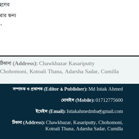
 হলের
রার জন্য
’
ঠিকানা (Address):
Chawkbazar Kasariputty
m
Chohomoni, Kotoali Thana, Adarsha Sadar, Cumilla
সম্পাদক ও প্রকাশক (Editor & Publisher):
Md Istiak Ahmed
মোবাইল (Mobile):
01712775600
ইমেইল (Email):
Istiakahmedmba@gmail.com
ঠিকানা (Address):
Chawkbazar, Kasariputty, Chohomoni,
Kotoali Thana, Adarsha Sadar, Cumilla