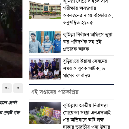
কুমিল্লা বোর্ডে এইচএসসি
পরীক্ষায় অসদুপায়
অবলম্বনের দায়ে বহিষ্কার ৫,
অনুপস্থিত ২১০৫
কুমিল্লা নির্বাচন অফিসে ভুয়া
কর পরিদর্শক সহ দুই
প্রতারক আটক
বুড়িচংয়ে ইয়াবা সেবনের
সময় ৫ যুবক আটক, ৬
মাসের কারাদণ্ড
ফ-
ফ
এই সপ্তাহের পাঠকপ্রিয়
া হলে দেখা
কুমিল্লায় জাতীয় নিরাপত্তা
গোয়েন্দা সংস্থা এনএসআই
 প্রকট গন্ধ
এর অভিযানে আট লক্ষ
টাকার ভারতীয় পন্য উদ্ধার