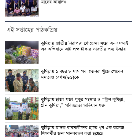
মাসের কারাদণ্ড
এই সপ্তাহের পাঠকপ্রিয়
কুমিল্লায় জাতীয় নিরাপত্তা গোয়েন্দা সংস্থা এনএসআই
এর অভিযানে আট লক্ষ টাকার ভারতীয় পন্য উদ্ধার
কুমিল্লায় ১ বছর ৮ মাস পর স্বজনরা খুঁজে পেলেন
মমতাজ বেগম(৬৬)কে
কুমিল্লায় হাজা-মজা পুকুর সংস্কার ও “ক্লিন কুমিল্লা,
গ্রীন কুমিল্লা,” পরিচ্ছন্নতা অভিযান শুরু।
কুমিল্লায় মাদক ব্যবসায়ীদের হাতে খুন এক কলেজ
শিক্ষার্থীর জন্য মানববন্ধন করা হয়েছে।