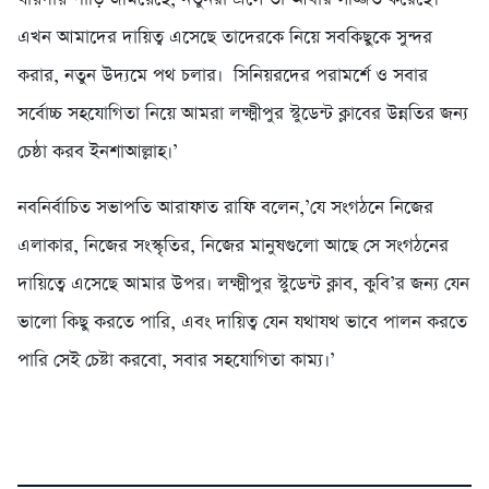
এখন আমাদের দায়িত্ব এসেছে তাদেরকে নিয়ে সবকিছুকে সুন্দর
করার, নতুন উদ্যমে পথ চলার। সিনিয়রদের পরামর্শে ও সবার
সর্বোচ্চ সহযোগিতা নিয়ে আমরা লক্ষ্মীপুর স্টুডেন্ট ক্লাবের উন্নতির জন্য
চেষ্ঠা করব ইনশাআল্লাহ।’
নবনির্বাচিত সভাপতি আরাফাত রাফি বলেন,’যে সংগঠনে নিজের
এলাকার, নিজের সংস্কৃতির, নিজের মানুষগুলো আছে সে সংগঠনের
দায়িত্বে এসেছে আমার উপর। লক্ষ্মীপুর স্টুডেন্ট ক্লাব, কুবি’র জন্য যেন
ভালো কিছু করতে পারি, এবং দায়িত্ব যেন যথাযথ ভাবে পালন করতে
পারি সেই চেষ্টা করবো, সবার সহযোগিতা কাম্য।’