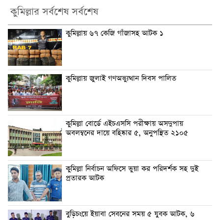
কুমিল্লার সর্বশেষ সর্বশেষ
কুমিল্লায় ৬৭ কেজি গাঁজাসহ আটক ১
কুমিল্লায় জুলাই গণঅভ্যুত্থান দিবস পালিত
কুমিল্লা বোর্ডে এইচএসসি পরীক্ষায় অসদুপায়
অবলম্বনের দায়ে বহিষ্কার ৫, অনুপস্থিত ২১০৫
কুমিল্লা নির্বাচন অফিসে ভুয়া কর পরিদর্শক সহ দুই
প্রতারক আটক
বুড়িচংয়ে ইয়াবা সেবনের সময় ৫ যুবক আটক, ৬