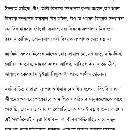
ইসলাম মাহিয়া, উপ-ছাত্রী বিষয়ক সম্পাদক বুশরা জাহান,আপ্যায়ন
বিষয়ক সম্পাদক ফয়সাল বিন সাইদ, উপ আপ্যায়ন বিষয়ক সম্পাদক
ওয়াসিব হায়দার চৌধুরী, সমাজসেবা বিষয়ক সম্পাদক মিরাজুর
রহমান তানিম, উপ-সমাজসেবা বিষয়ক সম্পাদক মোঃ হান্নান।
কার্যকরী সদস্য হিসেবে আছেন মোঃ জামাল হোসেন রাজু, মহিউদ্দিন,
সোনিয়া আক্তার, মাহবুব আলম সাকিব, মাহিদুল হাসান তানভীর,
জান্নাতুল ফেরদৌস ভূঁইয়া, নিলুফা ইসলাম, শামীম হোসেন।
নবনির্বাচিত সাধারণ সম্পাদক ইমাম হোসাইন বলেন, ‘বিশ্ববিদ্যালয়
জীবনের শুরু থেকে যেভাবে আঞ্চলিক সংগঠনের মানুষগুলোকে কাছে
পেয়েছি, তাদের ভালোবাসা পেয়েছি,তা আসলেই বড় ধরনের পাওয়া।
এই সংগঠনেরই বড়রা বিশ্ববিদ্যালয় জীবন অতিবাহিত করে নতুন
যায়গায় পাড়ি জমিয়েছে, নতুনরা এসে তা আবার সজ্জিত করেছে।