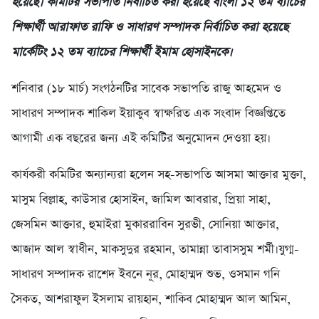
হয়েছে। কমিটির সভাপতি নির্বাচিত করা হয়েছে বাংলা ১২ তম ব্যাচের
শিক্ষার্থী আরাফাত রাফি ও সাধারণ সম্পাদক নির্বাচিত করা হয়েছে
মার্কেটিং ১২ তম ব্যাচের শিক্ষার্থী ইমাম হোসাইনকে।
শনিবার (১৮ মার্চ) সংগঠনটির সাবেক সভাপতি রাজু আহমেদ ও
সাধারণ সম্পাদক শাকিল ইয়াকুব স্বাক্ষরিত এক সংবাদ বিজ্ঞপ্তিতে
আগামী এক বছরের জন্য এই কমিটির অনুমোদন দেওয়া হয়।
কার্যকরী কমিটির অন্যান্যরা হলেন সহ-সভাপতি আসমা আক্তার মুক্তা,
মাসুম বিল্লাহ, কাউসার হোসাইন, জামিল আবরার, প্রিয়া সাহা,
জেসমিন আক্তার, হুমাইরা মুকাররাবিন সুরভী, সোনিয়া আক্তার,
আজাদ আল স্বাধীন, মাকসুদুর রহমান, তামান্না তাবাসসুম শর্মী।যুগ্ম-
সাধারণ সম্পাদক রাশেদ ইবনে নূর, মোহাম্মদ শুভ, ওসমান গনি
সৈকত, আশরাফুল ইসলাম রায়হান, শাকিব মোহাম্মদ আল আমিন,