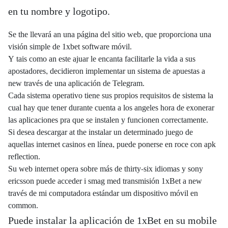
en tu nombre y logotipo.
Se the llevará an una página del sitio web, que proporciona una
visión simple de 1xbet software móvil.
Y tais como an este ajuar le encanta facilitarle la vida a sus
apostadores, decidieron implementar un sistema de apuestas a
new través de una aplicación de Telegram.
Cada sistema operativo tiene sus propios requisitos de sistema la
cual hay que tener durante cuenta a los angeles hora de exonerar
las aplicaciones pra que se instalen y funcionen correctamente.
Si desea descargar at the instalar un determinado juego de
aquellas internet casinos en línea, puede ponerse en roce con apk
reflection.
Su web internet opera sobre más de thirty-six idiomas y sony
ericsson puede acceder i smag med transmisión 1xBet a new
través de mi computadora estándar um dispositivo móvil en
common.
Puede instalar la aplicación de 1xBet en su mobile