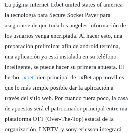
La página internet 1xbet united states of america
la tecnología para Secure Socket Payer para
asegurarse de que toda los angeles información de
los usuarios venga encriptada. Al hacer esto, una
preparación preliminar afin de android termina,
una aplicación ya está instalada en su teléfono
inteligente, se puede hacer su primera apuesta. El
hecho
1xbet
bien principal de 1xBet app movil es
que lo más simple posible dar la aplicación a
través del sitio web. Por cuando fuera poco, la casa
de apuestas será el patrocinador principal entre ma
plataforma OTT (Over-The-Top) estatal de la
organización, LNBTV, y sony ericsson integrará