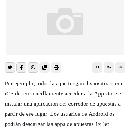
ফ+
ফ-
ফ
Por ejemplo, todas las que tengan dispositivos con
iOS deben sencillamente acceder a la App store e
instalar una aplicación del corredor de apuestas a
partir de ese lugar. Los usuarios de Android os
podrán descargar las apps de apuestas 1xBet