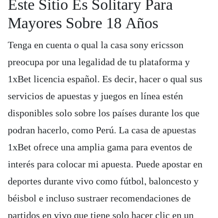
Este Sitio Es Solitary Para
Mayores Sobre 18 Años
Tenga en cuenta o qual la casa sony ericsson
preocupa por una legalidad de tu plataforma y
1xBet licencia español. Es decir, hacer o qual sus
servicios de apuestas y juegos en línea estén
disponibles solo sobre los países durante los que
podran hacerlo, como Perú. La casa de apuestas
1xBet ofrece una amplia gama para eventos de
interés para colocar mi apuesta. Puede apostar en
deportes durante vivo como fútbol, ​​baloncesto y
béisbol e incluso sustraer recomendaciones de
partidos en vivo que tiene solo hacer clic en un