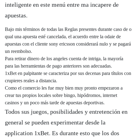
inteligente en este menú entre ma incapere de
apuestas.
Bajo mis términos de todas las Reglas presentes durante caso de o
qual una apuesta esté cancelada, el acuerdo entre la odaie de
apuestas con el cliente sony ericsson considerará nulo y se pagará
un reembolso.
Para retirar dinero de los angeles cuenta de intriga, la mayoría
para las herramientas de pago anteriores son adecuadas.
1xBet en palpitante se caracteriza por sus decenas para títulos con
crupieres reales a distancia.
Como el comercio les fue muy bien muy pronto empezaron a
crear tus propios locales sobre bingo, hipódromos, internet
casinos y un poco más tarde de apuestas deportivas.
Todos sus juegos, posibilidades y entretención en
general se pueden experimentar desde la
application 1xBet. Es durante esto que los dos