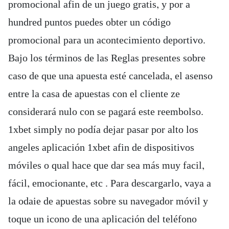
promocional afin de un juego gratis, y por a
hundred puntos puedes obter un código
promocional para un acontecimiento deportivo.
Bajo los términos de las Reglas presentes sobre
caso de que una apuesta esté cancelada, el asenso
entre la casa de apuestas con el cliente ze
considerará nulo con se pagará este reembolso.
1xbet simply no podía dejar pasar por alto los
angeles aplicación 1xbet afin de dispositivos
móviles o qual hace que dar sea más muy facil,
fácil, emocionante, etc . Para descargarlo, vaya a
la odaie de apuestas sobre su navegador móvil y
toque un icono de una aplicación del teléfono