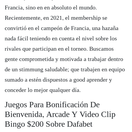
Francia, sino en en absoluto el mundo.
Recientemente, en 2021, el membership se
convirtió en el campeón de Francia, una hazaña
nada fácil teniendo en cuenta el nivel sobre los
rivales que participan en el torneo. Buscamos
gente comprometida y motivada a trabajar dentro
de un stimmung saludable; que trabajen en equipo
sumado a estén dispuestos a good aprender y
conceder lo mejor qualquer día.
Juegos Para Bonificación De
Bienvenida, Arcade Y Video Clip
Bingo $200 Sobre Dafabet