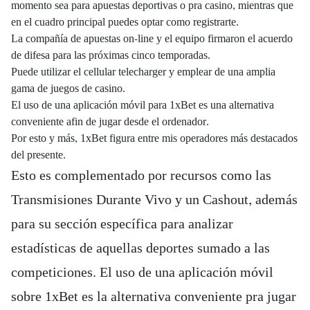
momento sea para apuestas deportivas o pra casino, mientras que
en el cuadro principal puedes optar como registrarte.
La compañía de apuestas on-line y el equipo firmaron el acuerdo
de difesa para las próximas cinco temporadas.
Puede utilizar el cellular telecharger y emplear de una amplia
gama de juegos de casino.
El uso de una aplicación móvil para 1xBet es una alternativa
conveniente afin de jugar desde el ordenador.
Por esto y más, 1xBet figura entre mis operadores más destacados
del presente.
Esto es complementado por recursos como las
Transmisiones Durante Vivo y un Cashout, además
para su sección específica para analizar
estadísticas de aquellas deportes sumado a las
competiciones. El uso de una aplicación móvil
sobre 1xBet es la alternativa conveniente pra jugar