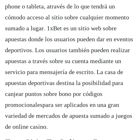
phone o tableta, através de lo que tendrá un
cómodo acceso al sitio sobre cualquier momento
sumado a lugar. 1xBet es un sitio web sobre
apuestas donde los usuarios pueden dar en eventos
deportivos. Los usuarios también pueden realizar
apuestas a través sobre su cuenta mediante un
servicio para mensajería de escrito. La casa de
apuestas deportivas destina la posibilidad para
canjear puntos sobre bono por códigos
promocionalespara ser aplicados en una gran
variedad de mercados de apuesta sumado a juegos
de online casino.