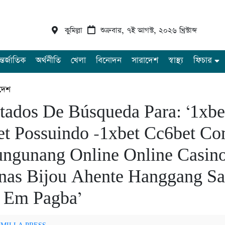
কুমিল্লা
শুক্রবার, ৭ই আগস্ট, ২০২৬ খ্রিস্টাব্দ
্তর্জাতিক
অর্থনীতি
খেলা
বিনোদন
সারাদেশ
স্বাস্থ্য
ফিচার
দেশ
tados De Búsqueda Para: ‘ 1xbe
t Possuindo -1xbet Cc6bet Co
ngunang Online Online Casin
inas Bijou Ahente Hanggang S
 Em Pagba’