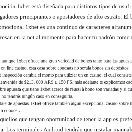
oción 1xbet está diseñada para distintos tipos de usufr
gadores principiantes o apostadores de alto estrato. E
omocional 1xbet es una continuo de caracteres alfanum
gresan en la net al momento para hacer tu padrón como
 aunque 1xbet ofrece una gran variedad de bonos tanto para las apuesta
on line casino, esta casa sobre apuesats no se?ala bonos sin depósitos.
e inspección cambia el monto para utilziar un en casino, el cual consist
ienvenida de $213, 000 ARS & 150 FS, más adelante te explicamos ca
obre apuesta que tiene 1xbet acerca de réussi à bono son variadas y si 
y no tendrás ningún caso en conseguirla.
aie de apuestas 1xBet ofrece también algun excepcional casino sobre l
an conocer.
quellos que tengan oportunidad de tener la app es prefe
la. Los terminales Android tendrán que instalar manua