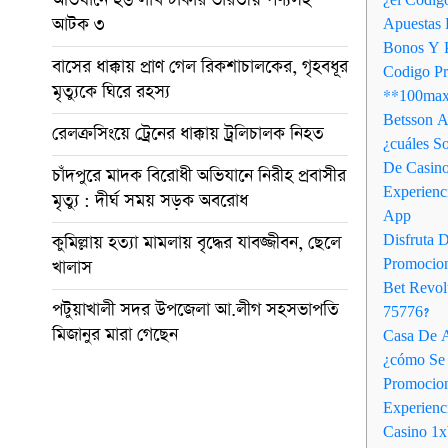
¿el Códig
আটক ৩
Apuestas 
Bonos Y P
বাসের ধাক্কায় প্রাণ গেল রিকশাচালকের, গৃহবধূর
Codigo Pr
মৃত্যুকে ঘিরে রহস্য
**100ma
Betsson 
রেলক্রসিংয়ে ট্রেনের ধাক্কায় ট্রলিচালক নিহত
¿cuáles S
De Casino
চাঁদপুরে মাদক বিরোধী অভিযানে নিরীহ প্রবাসীর
Experienc
মৃত্যু : দীর্ঘ সময় সড়ক অবরোধ
App
কুমিল্লায় হত্যা মামলায় বৃদ্ধের যাবজ্জীবন, ছেলে
Disfruta 
Promocion
খালাস
Bet Revol
পটুয়াখালী সদর উপজেলা আ.লীগ সহসভাপতি
75776?
মিজানুর মারা গেছেন
Casa De A
¿cómo Se
Promocion
Experienc
Casino 1x