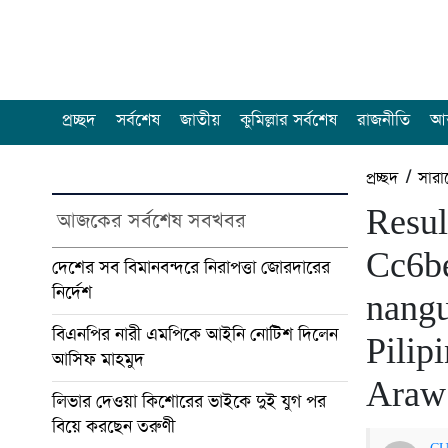
প্রচ্ছদ
সর্বশেষ
জাতীয়
কুমিল্লার সর্বশেষ
রাজনীতি
আন
প্রচ্ছদ
/
সারা
Resul
আজকের সর্বশেষ সবখবর
Cc6be
দেশের সব বিমানবন্দরে নিরাপত্তা জোরদারের
নির্দেশ
nangu
বিএনপির নারী এমপিকে আইনি নোটিশ দিলেন
Pilip
আসিফ মাহমুদ
Araw
লিভার দেওয়া কিশোরের ভাইকে দুই যুগ পর
বিয়ে করছেন তরুণী