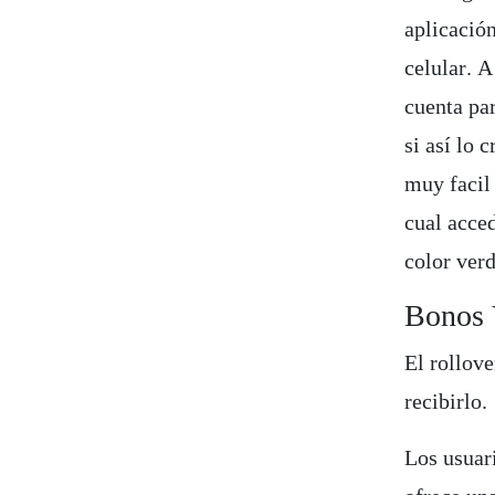
aplicació
celular. A
cuenta pa
si así lo 
muy facil
cual acce
color verd
Bonos 
El rollove
recibirlo.
Los usuari