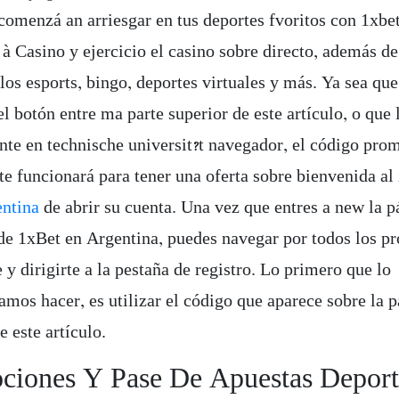
 comenzá an arriesgar en tus deportes fvoritos con 1xbe
 à Casino y ejercicio el casino sobre directo, además de
os esports, bingo, deportes virtuales y más. Ya sea que
el botón entre ma parte superior de este artículo, o que
nte en technische universit?t navegador, el código pro
 funcionará para tener una oferta sobre bienvenida al 
entina
de abrir su cuenta. Una vez que entres a new la p
 de 1xBet en Argentina, puedes navegar por todos los p
 y dirigirte a la pestaña de registro. Lo primero que lo
mos hacer, es utilizar el código que aparece sobre la p
e este artículo.
ciones Y Pase De Apuestas Deport