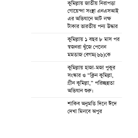
কুমিল্লায় জাতীয় নিরাপত্তা
গোয়েন্দা সংস্থা এনএসআই
এর অভিযানে আট লক্ষ
টাকার ভারতীয় পন্য উদ্ধার
কুমিল্লায় ১ বছর ৮ মাস পর
স্বজনরা খুঁজে পেলেন
মমতাজ বেগম(৬৬)কে
কুমিল্লায় হাজা-মজা পুকুর
সংস্কার ও “ক্লিন কুমিল্লা,
গ্রীন কুমিল্লা,” পরিচ্ছন্নতা
অভিযান শুরু।
শাকিব অনুমতি দিলে ঈদে
দেখা মিলবে অপুর