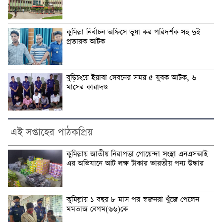
কুমিল্লা নির্বাচন অফিসে ভুয়া কর পরিদর্শক সহ দুই
প্রতারক আটক
বুড়িচংয়ে ইয়াবা সেবনের সময় ৫ যুবক আটক, ৬
মাসের কারাদণ্ড
এই সপ্তাহের পাঠকপ্রিয়
কুমিল্লায় জাতীয় নিরাপত্তা গোয়েন্দা সংস্থা এনএসআই
এর অভিযানে আট লক্ষ টাকার ভারতীয় পন্য উদ্ধার
কুমিল্লায় ১ বছর ৮ মাস পর স্বজনরা খুঁজে পেলেন
মমতাজ বেগম(৬৬)কে