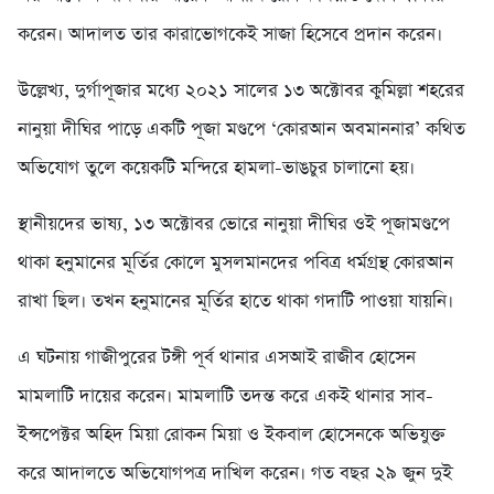
করেন। আদালত তার কারাভোগকেই সাজা হিসেবে প্রদান করেন।
উল্লেখ্য, দুর্গাপূজার মধ্যে ২০২১ সালের ১৩ অক্টোবর কুমিল্লা শহরের
নানুয়া দীঘির পাড়ে একটি পূজা মণ্ডপে ‘কোরআন অবমাননার’ কথিত
অভিযোগ তুলে কয়েকটি মন্দিরে হামলা-ভাঙচুর চালানো হয়।
স্থানীয়দের ভাষ্য, ১৩ অক্টোবর ভোরে নানুয়া দীঘির ওই পূজামণ্ডপে
থাকা হনুমানের মূর্তির কোলে মুসলমানদের পবিত্র ধর্মগ্রন্থ কোরআন
রাখা ছিল। তখন হনুমানের মূর্তির হাতে থাকা গদাটি পাওয়া যায়নি।
এ ঘটনায় গাজীপুরের টঙ্গী পূর্ব থানার এসআই রাজীব হোসেন
মামলাটি দায়ের করেন। মামলাটি তদন্ত করে একই থানার সাব-
ইন্সপেক্টর অহিদ মিয়া রোকন মিয়া ও ইকবাল হোসেনকে অভিযুক্ত
করে আদালতে অভিযোগপত্র দাখিল করেন। গত বছর ২৯ জুন দুই