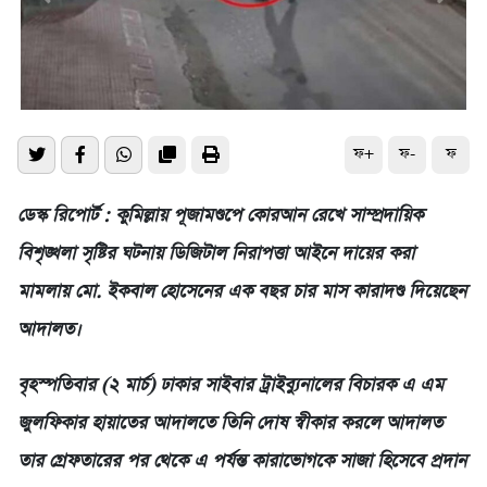
ফ+
ফ-
ফ
ডেস্ক রিপোর্ট : কুমিল্লায় পূজামণ্ডপে কোরআন রেখে সাম্প্রদায়িক
বিশৃঙ্খলা সৃষ্টির ঘটনায় ডিজিটাল নিরাপত্তা আইনে দায়ের করা
মামলায় মো. ইকবাল হোসেনের এক বছর চার মাস কারাদণ্ড দিয়েছেন
আদালত।
বৃহস্পতিবার (২ মার্চ) ঢাকার সাইবার ট্রাইব্যুনালের বিচারক এ এম
জুলফিকার হায়াতের আদালতে তিনি দোষ স্বীকার করলে আদালত
তার গ্রেফতারের পর থেকে এ পর্যন্ত কারাভোগকে সাজা হিসেবে প্রদান