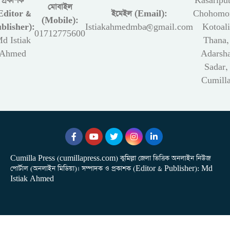
প্রকাশক
Kasariput
মোবাইল
Editor &
ইমেইল (Email):
Chohomon
(Mobile):
blisher):
Istiakahmedmba@gmail.com
Kotoali
01712775600
d Istiak
Thana,
Ahmed
Adarsh
Sadar,
Cumill
Cumilla Press (cumillapress.com) কুমিল্লা জেলা ভিত্তিক অনলাইন নিউজ
পোর্টাল (অনলাইন মিডিয়া)। সম্পাদক ও প্রকাশক (Editor & Publisher): Md
Istiak Ahmed