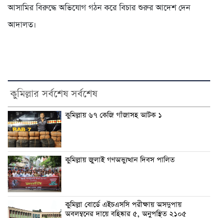
আসামির বিরুদ্ধে অভিযোগ গঠন করে বিচার শুরুর আদেশ দেন
আদালত।
কুমিল্লার সর্বশেষ সর্বশেষ
কুমিল্লায় ৬৭ কেজি গাঁজাসহ আটক ১
কুমিল্লায় জুলাই গণঅভ্যুত্থান দিবস পালিত
কুমিল্লা বোর্ডে এইচএসসি পরীক্ষায় অসদুপায়
অবলম্বনের দায়ে বহিষ্কার ৫, অনুপস্থিত ২১০৫