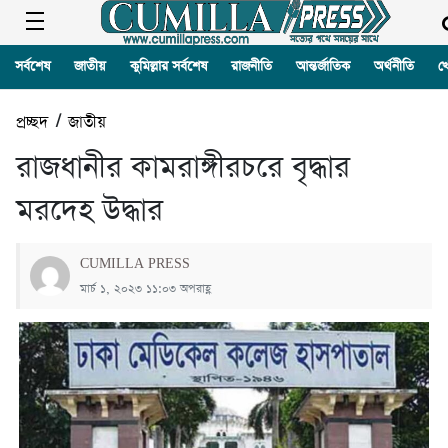
সর্বশেষ
জাতীয়
কুমিল্লার সর্বশেষ
রাজনীতি
আন্তর্জাতিক
অর্থনীতি
খ
প্রচ্ছদ
/
জাতীয়
রাজধানীর কামরাঙ্গীরচরে বৃদ্ধার
মরদেহ উদ্ধার
CUMILLA PRESS
মার্চ ১, ২০২৩ ১১:০৩ অপরাহ্ণ