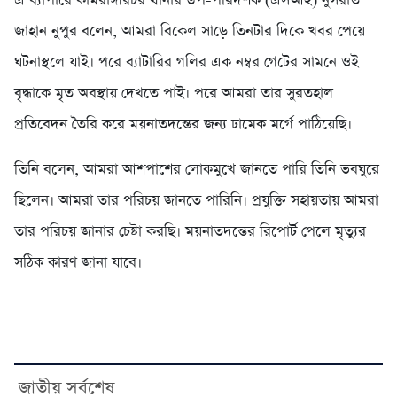
এ ব্যাপারে কামরাঙ্গীরচর থানার উপ-পরিদর্শক (এসআই) নুসরাত
জাহান নুপুর বলেন, আমরা বিকেল সাড়ে তিনটার দিকে খবর পেয়ে
ঘটনাস্থলে যাই। পরে ব্যাটারির গলির এক নম্বর গেটের সামনে ওই
বৃদ্ধাকে মৃত অবস্থায় দেখতে পাই। পরে আমরা তার সুরতহাল
প্রতিবেদন তৈরি করে ময়নাতদন্তের জন্য ঢামেক মর্গে পাঠিয়েছি।
তিনি বলেন, আমরা আশপাশের লোকমুখে জানতে পারি তিনি ভবঘুরে
ছিলেন। আমরা তার পরিচয় জানতে পারিনি। প্রযুক্তি সহায়তায় আমরা
তার পরিচয় জানার চেষ্টা করছি। ময়নাতদন্তের রিপোর্ট পেলে মৃত্যুর
সঠিক কারণ জানা যাবে।
জাতীয় সর্বশেষ