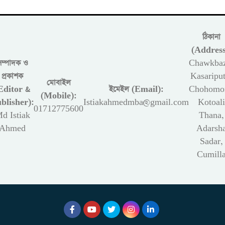
ঠিকানা
(Address
সম্পাদক ও
Chawkbaz
প্রকাশক
Kasariput
মোবাইল
Editor &
ইমেইল (Email):
Chohomon
(Mobile):
blisher):
Istiakahmedmba@gmail.com
Kotoali
01712775600
d Istiak
Thana,
Ahmed
Adarsh
Sadar,
Cumill