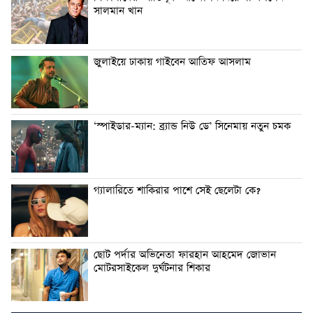
সালমান খান
জুলাইয়ে ঢাকায় গাইবেন আতিফ আসলাম
‘স্পাইডার-ম্যান: ব্র্যান্ড নিউ ডে’ সিনেমায় নতুন চমক
গ্যালারিতে শাকিরার পাশে সেই ছেলেটা কে?
ছোট পর্দার অভিনেতা ফারহান আহমেদ জোভান
মোটরসাইকেল দুর্ঘটনার শিকার