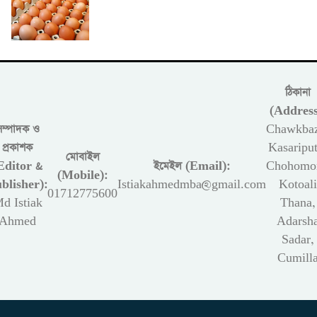
ঠিকানা
(Address
সম্পাদক ও
Chawkbaz
প্রকাশক
Kasariput
মোবাইল
Editor &
ইমেইল (Email):
Chohomon
(Mobile):
blisher):
Istiakahmedmba@gmail.com
Kotoali
01712775600
d Istiak
Thana,
Ahmed
Adarsh
Sadar,
Cumill