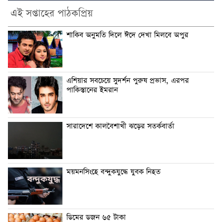
এই সপ্তাহের পাঠকপ্রিয়
শাকিব অনুমতি দিলে ঈদে দেখা মিলবে অপুর
এশিয়ার সবচেয়ে সুদর্শন পুরুষ প্রভাস, এরপর
পাকিস্তানের ইমরান
সারাদেশে কালবৈশাখী ঝড়ের সতর্কবার্তা
ময়মনসিংহে বন্দুকযুদ্ধে যুবক নিহত
ডিমের ডজন ৬৫ টাকা