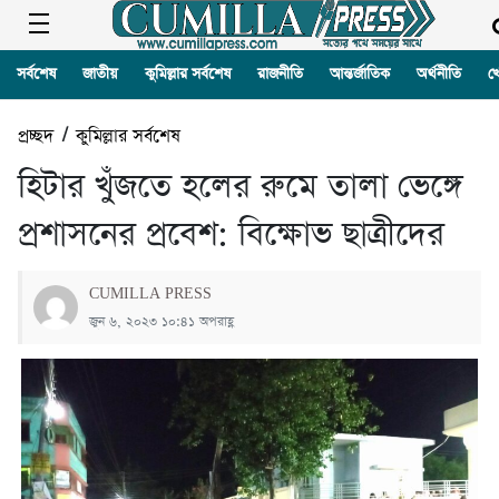
সর্বশেষ
জাতীয়
কুমিল্লার সর্বশেষ
রাজনীতি
আন্তর্জাতিক
অর্থনীতি
খ
প্রচ্ছদ
/
কুমিল্লার সর্বশেষ
হিটার খুঁজতে হলের রুমে তালা ভেঙ্গে
প্রশাসনের প্রবেশ: বিক্ষোভ ছাত্রীদের
CUMILLA PRESS
জুন ৬, ২০২৩ ১০:৪১ অপরাহ্ণ