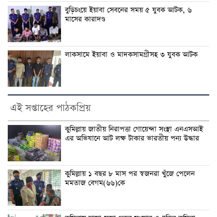
বুড়িচংয়ে ইয়াবা সেবনের সময় ৫ যুবক আটক, ৬
মাসের কারাদণ্ড
লাকসামে ইয়াবা ও মাদকসামগ্রীসহ ৩ যুবক আটক
এই সপ্তাহের পাঠকপ্রিয়
কুমিল্লায় জাতীয় নিরাপত্তা গোয়েন্দা সংস্থা এনএসআই
এর অভিযানে আট লক্ষ টাকার ভারতীয় পন্য উদ্ধার
কুমিল্লায় ১ বছর ৮ মাস পর স্বজনরা খুঁজে পেলেন
মমতাজ বেগম(৬৬)কে