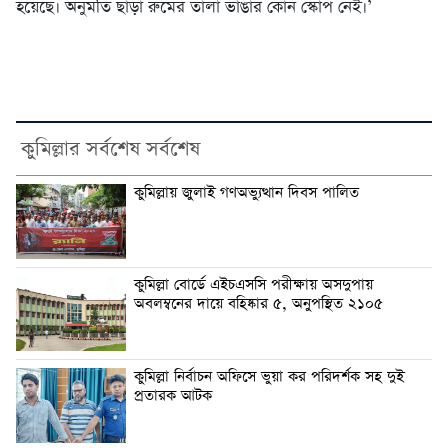
হয়েছে। অনুমতি ছাড়া রুমের তালা ভাঙার কোন স্কোপ নেই।’
কুমিল্লার সর্বশেষ সর্বশেষ
কুমিল্লায় জুলাই গণঅভ্যুত্থান দিবস পালিত
কুমিল্লা বোর্ডে এইচএসসি পরীক্ষায় অসদুপায়
অবলম্বনের দায়ে বহিষ্কার ৫, অনুপস্থিত ২১০৫
কুমিল্লা নির্বাচন অফিসে ভুয়া কর পরিদর্শক সহ দুই
প্রতারক আটক