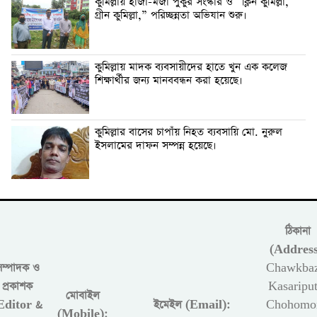
কুমিল্লায় হাজা-মজা পুকুর সংস্কার ও “ক্লিন কুমিল্লা,
গ্রীন কুমিল্লা,” পরিচ্ছন্নতা অভিযান শুরু।
কুমিল্লায় মাদক ব্যবসায়ীদের হাতে খুন এক কলেজ
শিক্ষার্থীর জন্য মানববন্ধন করা হয়েছে।
কুমিল্লার বাসের চাপাঁয় নিহত ব্যবসায়ি মো. নুরুল
ইসলামের দাফন সম্পন্ন হয়েছে।
ঠিকানা
(Address
সম্পাদক ও
Chawkbaz
প্রকাশক
Kasariput
মোবাইল
Editor &
ইমেইল (Email):
Chohomon
(Mobile):