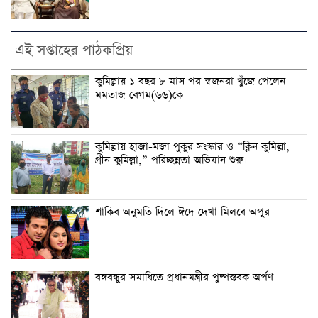
এই সপ্তাহের পাঠকপ্রিয়
কুমিল্লায় ১ বছর ৮ মাস পর স্বজনরা খুঁজে পেলেন
মমতাজ বেগম(৬৬)কে
কুমিল্লায় হাজা-মজা পুকুর সংস্কার ও “ক্লিন কুমিল্লা,
গ্রীন কুমিল্লা,” পরিচ্ছন্নতা অভিযান শুরু।
শাকিব অনুমতি দিলে ঈদে দেখা মিলবে অপুর
বঙ্গবন্ধুর সমাধিতে প্রধানমন্ত্রীর পুষ্পস্তবক অর্পণ