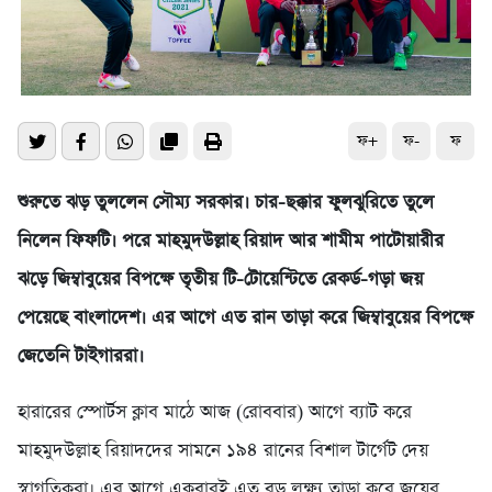
ফ+
ফ-
ফ
শুরুতে ঝড় তুললেন সৌম্য সরকার। চার-ছক্কার ফুলঝুরিতে তুলে
নিলেন ফিফটি। পরে মাহমুদউল্লাহ রিয়াদ আর শামীম পাটোয়ারীর
ঝড়ে জিম্বাবুয়ের বিপক্ষে তৃতীয় টি-টোয়েন্টিতে রেকর্ড-গড়া জয়
পেয়েছে বাংলাদেশ। এর আগে এত রান তাড়া করে জিম্বাবুয়ের বিপক্ষে
জেতেনি টাইগাররা।
হারারের স্পোর্টস ক্লাব মাঠে আজ (রোববার) আগে ব্যাট করে
মাহমুদউল্লাহ রিয়াদদের সামনে ১৯৪ রানের বিশাল টার্গেট দেয়
স্বাগতিকরা। এর আগে একবারই এত বড় লক্ষ্য তাড়া করে জয়ের