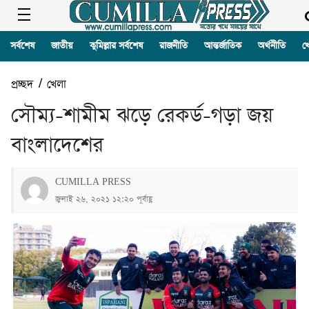
সর্বশেষ
জাতীয়
কুমিল্লার সর্বশেষ
রাজনীতি
আন্তর্জাতিক
অর্থনীতি
খ
প্রচ্ছদ
/
খেলা
সৌম্য-শামীম ঝড়ে রেকর্ড-গড়া জয়
বাংলাদেশের
CUMILLA PRESS
জুলাই ২৬, ২০২১ ১২:২০ পূর্বাহ্ণ