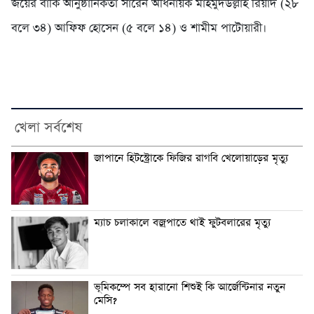
জয়ের বাকি আনুষ্ঠানিকতা সারেন অধিনায়ক মাহমুদউল্লাহ রিয়াদ (২৮
বলে ৩৪) আফিফ হোসেন (৫ বলে ১৪) ও শামীম পাটোয়ারী।
খেলা সর্বশেষ
জাপানে হিটস্ট্রোকে ফিজির রাগবি খেলোয়াড়ের মৃত্যু
ম্যাচ চলাকালে বজ্রপাতে থাই ফুটবলারের মৃত্যু
ভূমিকম্পে সব হারানো শিশুই কি আর্জেন্টিনার নতুন
মেসি?