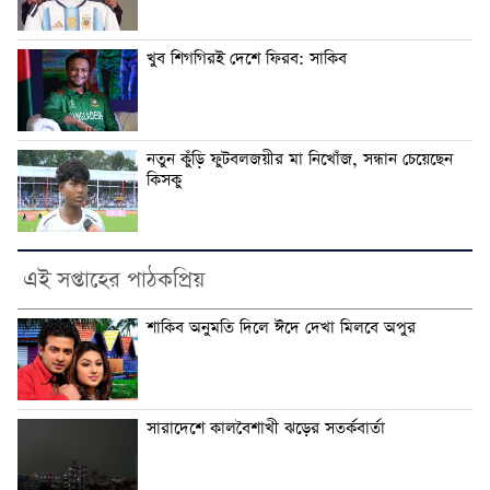
খুব শিগগিরই দেশে ফিরব: সাকিব
নতুন কুঁড়ি ফুটবলজয়ীর মা নিখোঁজ, সন্ধান চেয়েছেন
কিসকু
এই সপ্তাহের পাঠকপ্রিয়
শাকিব অনুমতি দিলে ঈদে দেখা মিলবে অপুর
সারাদেশে কালবৈশাখী ঝড়ের সতর্কবার্তা