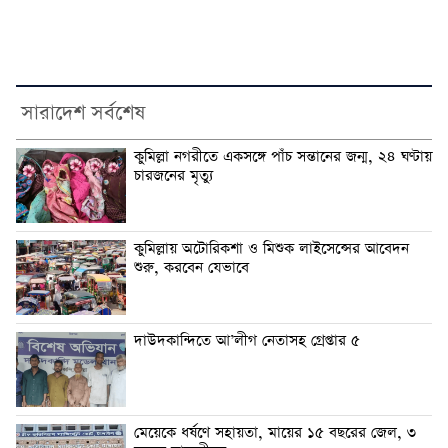
সারাদেশ সর্বশেষ
কুমিল্লা নগরীতে একসঙ্গে পাঁচ সন্তানের জন্ম, ২৪ ঘণ্টায়
চারজনের মৃত্যু
কুমিল্লায় অটোরিকশা ও মিশুক লাইসেন্সের আবেদন
শুরু, করবেন যেভাবে
দাউদকান্দিতে আ’লীগ নেতাসহ গ্রেপ্তার ৫
মেয়েকে ধর্ষণে সহায়তা, মায়ের ১৫ বছরের জেল, ৩