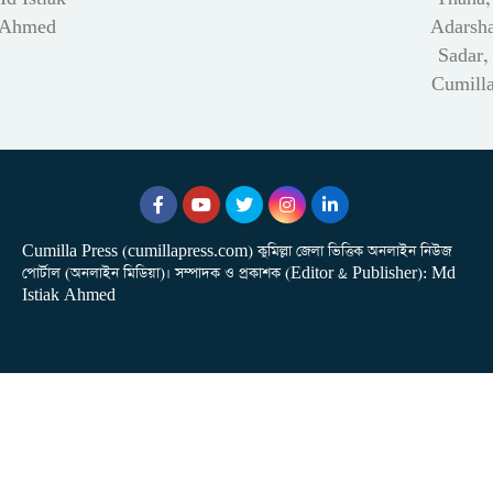
Ahmed
Adarsh
Sadar,
Cumill
Cumilla Press (cumillapress.com) কুমিল্লা জেলা ভিত্তিক অনলাইন নিউজ
পোর্টাল (অনলাইন মিডিয়া)। সম্পাদক ও প্রকাশক (Editor & Publisher): Md
Istiak Ahmed