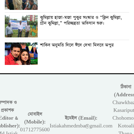
কুমিল্লায় হাজা-মজা পুকুর সংস্কার ও “ক্লিন কুমিল্লা,
গ্রীন কুমিল্লা,” পরিচ্ছন্নতা অভিযান শুরু।
শাকিব অনুমতি দিলে ঈদে দেখা মিলবে অপুর
ঠিকানা
(Address
সম্পাদক ও
Chawkbaz
প্রকাশক
Kasariput
মোবাইল
Editor &
ইমেইল (Email):
Chohomon
(Mobile):
blisher):
Istiakahmedmba@gmail.com
Kotoali
01712775600
d Istiak
Thana,