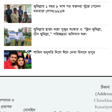
কুমিল্লায় ১ বছর ৮ মাস পর স্বজনরা খুঁজে পেলেন
মমতাজ বেগম(৬৬)কে
কুমিল্লায় হাজা-মজা পুকুর সংস্কার ও “ক্লিন কুমিল্লা,
গ্রীন কুমিল্লা,” পরিচ্ছন্নতা অভিযান শুরু।
শাকিব অনুমতি দিলে ঈদে দেখা মিলবে অপুর
ঠিকানা
(Address
সম্পাদক ও
Chawkbaz
প্রকাশক
Kasariput
মোবাইল