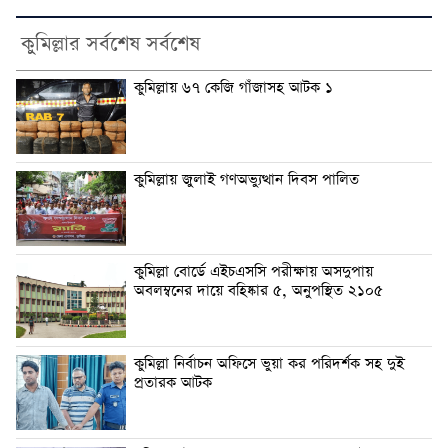
কুমিল্লার সর্বশেষ সর্বশেষ
কুমিল্লায় ৬৭ কেজি গাঁজাসহ আটক ১
কুমিল্লায় জুলাই গণঅভ্যুত্থান দিবস পালিত
কুমিল্লা বোর্ডে এইচএসসি পরীক্ষায় অসদুপায়
অবলম্বনের দায়ে বহিষ্কার ৫, অনুপস্থিত ২১০৫
কুমিল্লা নির্বাচন অফিসে ভুয়া কর পরিদর্শক সহ দুই
প্রতারক আটক