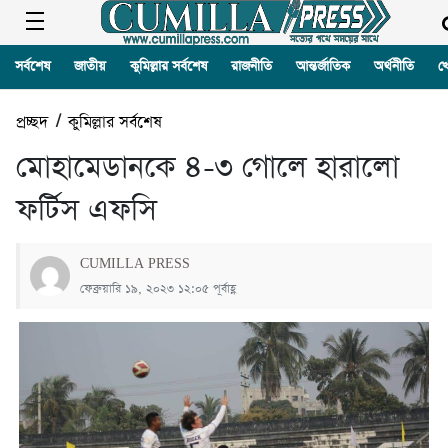
সর্বশেষ
জাতীয়
কুমিল্লার সর্বশেষ
রাজনীতি
আন্তর্জাতিক
অর্থনীতি
খ
প্রচ্ছদ
/
কুমিল্লার সর্বশেষ
মোহামেডানকে ৪-৩ গোলে হারালো
ফর্টিস এফসি
CUMILLA PRESS
ফেব্রুয়ারি ১৯, ২০২৩ ১২:০৫ পূর্বাহ্ণ