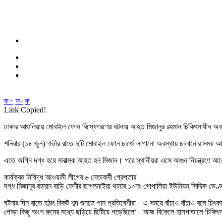
ফ+
ফ-
ফ
Link Copied!
ঢাকার আশুলিয়ায় মোবাইল ফোন বিস্ফোরণের ঘটনায় আহত মিজানুর রহমান চিকিৎসাধীন অবস্থ
শনিবার (১৪ জুন) গভীর রাতে দুটি মোবাইল ফোন চার্জে লাগানো অবস্থায় চালানোর সময় আ
এতে অগ্নি দগ্ধ হয়ে মারাত্মক আহত হন মিজান। পরে স্থানীয়রা এসে আগুন নিয়ন্ত্রণে আনেন
কার্যক্রম নিষিদ্ধ আওয়ামী লীগের ৬ নেতাকর্মী গ্রেপ্তার
দগ্ধ মিজানুর রহমান বাড়ি ফেনীর ছাগলনাইয়া থানার ১০নং গোপালিয়া ইউনিয়ন সিদ্দিক ভেণ্
ঘটনার দিন রাতে হঠাৎ বিকট শব্দ শুনতে পান প্রতিবেশীরা। এ সময়ে বাঁচাও বাঁচাও বলে চি
পোড়া কিছু অংশ রুমের মধ্যে ছড়িয়ে ছিটিয়ে পড়েছিলো। আজ বিকেলে হাসপাতালে চিকিৎসাধী