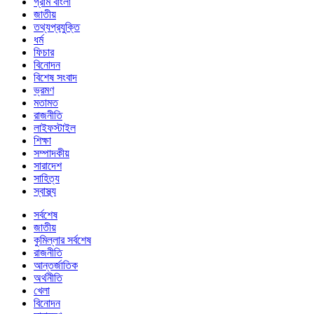
গ্রাম বাংলা
জাতীয়
তথ্যপ্রযুক্তি
ধর্ম
ফিচার
বিনোদন
বিশেষ সংবাদ
ভ্রমণ
মতামত
রাজনীতি
লাইফস্টাইল
শিক্ষা
সম্পাদকীয়
সারাদেশ
সাহিত্য
স্বাস্থ্য
সর্বশেষ
জাতীয়
কুমিল্লার সর্বশেষ
রাজনীতি
আন্তর্জাতিক
অর্থনীতি
খেলা
বিনোদন