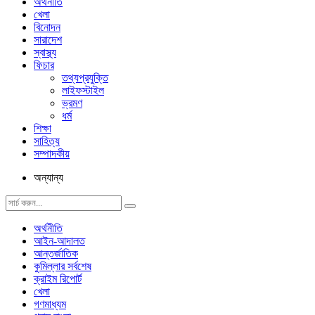
অর্থনীতি
খেলা
বিনোদন
সারাদেশ
স্বাস্থ্য
ফিচার
তথ্যপ্রযুক্তি
লাইফস্টাইল
ভ্রমণ
ধর্ম
শিক্ষা
সাহিত্য
সম্পাদকীয়
অন্যান্য
অর্থনীতি
আইন-আদালত
আন্তর্জাতিক
কুমিল্লার সর্বশেষ
ক্রাইম রিপোর্ট
খেলা
গণমাধ্যম