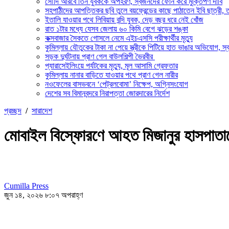
সৌদি আরবে তিন যুবককে অপহরণ, স্বজনদের ফোন করে মুক্তিপণ দাবি
সহপাঠীদের আপত্তিকর ছবি তুলে বয়ফ্রেন্ডের কাছে পাঠাতেন ইবি ছাত্রী, 
ইতালি যাওয়ার পথে লিবিয়ায় বন্দি যুবক, দেড় বছর ধরে নেই খোঁজ
রাত ১টার মধ্যে যেসব জেলায় ৬০ কিমি বেগে ঝড়ের শঙ্কা
কক্সবাজার সৈকতে গোসলে নেমে এইচএসসি পরীক্ষার্থীর মৃত্যু
কুমিল্লায় যৌতুকের টাকা না পেয়ে স্ত্রীকে পিটিয়ে হাত ভাঙার অভিযোগ, স্ব
সড়ক দুর্ঘটনায় প্রাণ গেল বাউলশিল্পী ভৈরবীর
প্যারাসেইলিংয়ে পর্যটকের মৃত্যু, মূল আসামি গ্রেফতার
কুমিল্লায় নানার বাড়িতে যাওয়ার পথে প্রাণ গেল নারীর
নওফেলের বাসভবনে ‘পেট্রলবোমা’ নিক্ষেপ, অগ্নিসংযোগ
দেশের সব বিমানবন্দরে নিরাপত্তা জোরদারের নির্দেশ
প্রচ্ছদ
/
সারাদেশ
মোবাইল বিস্ফোরণে আহত মিজানুর হাসপাতাল
Cumilla Press
জুন ১৪, ২০২৬ ৮:০৭ অপরাহ্ণ