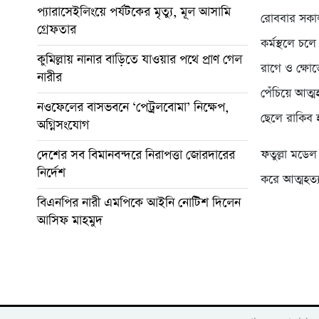
প্যারাসেইলিংয়ে পর্যটকের মৃত্যু, মূল আসামি
রোববার সকাল
গ্রেফতার
কর্মস্থলে চ
কুমিল্লায় নানার বাড়িতে যাওয়ার পথে প্রাণ গেল
রাগে ও ক্ষোভ
নারীর
পেঁচিয়ে আত্
নওফেলের বাসভবনে ‘পেট্রলবোমা’ নিক্ষেপ,
ছেলে রাকিব হ
অগ্নিসংযোগ
দেশের সব বিমানবন্দরে নিরাপত্তা জোরদারের
ফতুল্লা মডেল
নির্দেশ
করে আত্মহত্
বিএনপির নারী এমপিকে আইনি নোটিশ দিলেন
আসিফ মাহমুদ