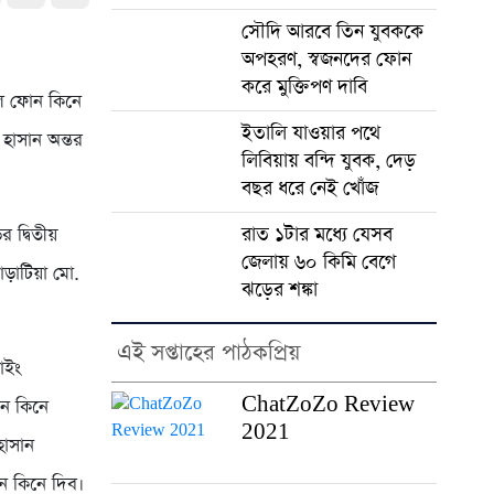
সৌদি আরবে তিন যুবককে
অপহরণ, স্বজনদের ফোন
করে মুক্তিপণ দাবি
ল ফোন কিনে
ইতালি যাওয়ার পথে
 হাসান অন্তর
লিবিয়ায় বন্দি যুবক, দেড়
বছর ধরে নেই খোঁজ
রাত ১টার মধ্যে যেসব
 দ্বিতীয়
জেলায় ৬০ কিমি বেগে
াড়াটিয়া মো.
ঝড়ের শঙ্কা
এই সপ্তাহের পাঠকপ্রিয়
াইং
ChatZoZo Review
ন কিনে
2021
হাসান
ন কিনে দিব।