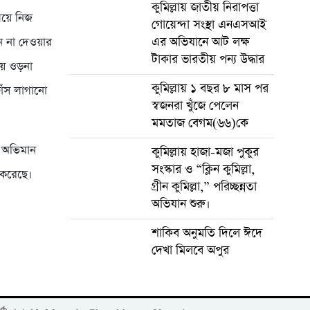
কুমিল্লায় জাতীয় নিরাপত্তা
ময়ে নিজ
গোয়েন্দা সংস্থা এনএসআই
এর অভিযানে আট লক্ষ
ে না দেওয়ার
টাকার ভারতীয় পন্য উদ্ধার
লায় ওড়না
কুমিল্লায় ১ বছর ৮ মাস পর
াঁস লাগানো
স্বজনরা খুঁজে পেলেন
মমতাজ বেগম(৬৬)কে
গে অভিমান
কুমিল্লায় হাজা-মজা পুকুর
সংস্কার ও “ক্লিন কুমিল্লা,
 করেছে।
গ্রীন কুমিল্লা,” পরিচ্ছন্নতা
অভিযান শুরু।
শাকিব অনুমতি দিলে ঈদে
দেখা মিলবে অপুর