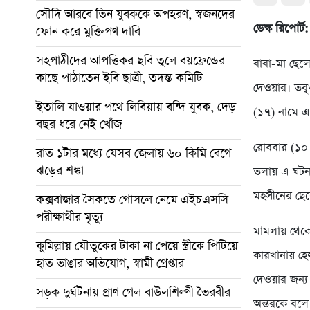
সৌদি আরবে তিন যুবককে অপহরণ, স্বজনদের
ডেস্ক রিপোর্ট:
ফোন করে মুক্তিপণ দাবি
সহপাঠীদের আপত্তিকর ছবি তুলে বয়ফ্রেন্ডের
বাবা-মা ছে
কাছে পাঠাতেন ইবি ছাত্রী, তদন্ত কমিটি
দেওয়ার। তবু
ইতালি যাওয়ার পথে লিবিয়ায় বন্দি যুবক, দেড়
(১৭) নামে 
বছর ধরে নেই খোঁজ
রোববার (১০ 
রাত ১টার মধ্যে যেসব জেলায় ৬০ কিমি বেগে
ঝড়ের শঙ্কা
তলায় এ ঘটনা
মহসীনের ছে
কক্সবাজার সৈকতে গোসলে নেমে এইচএসসি
পরীক্ষার্থীর মৃত্যু
মামলায় থেকে
কুমিল্লায় যৌতুকের টাকা না পেয়ে স্ত্রীকে পিটিয়ে
কারখানায় হ
হাত ভাঙার অভিযোগ, স্বামী গ্রেপ্তার
দেওয়ার জন্য
সড়ক দুর্ঘটনায় প্রাণ গেল বাউলশিল্পী ভৈরবীর
অন্তরকে বলে