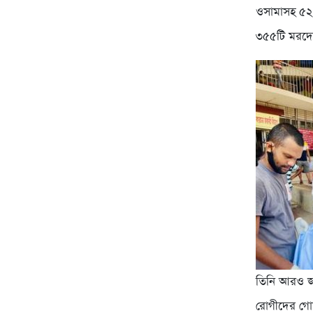
ওসামাসহ ৫২ 
৩৫৫টি মরদেহ
তিনি আরও জ
রোগীদের গোস