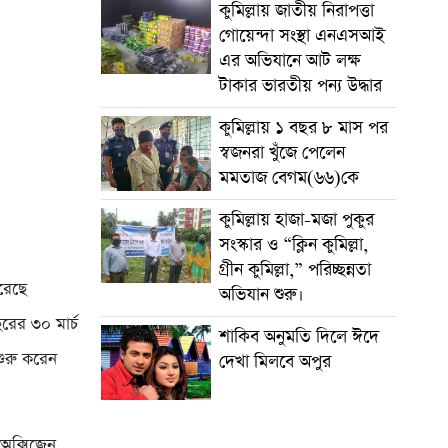
কুমিল্লায় জাতীয় নিরাপত্তা
গোয়েন্দা সংস্থা এনএসআই
এর অভিযানে আট লক্ষ
টাকার ভারতীয় পন্য উদ্ধার
কুমিল্লায় ১ বছর ৮ মাস পর
স্বজনরা খুঁজে পেলেন
মমতাজ বেগম(৬৬)কে
কুমিল্লায় হাজা-মজা পুকুর
সংস্কার ও “ক্লিন কুমিল্লা,
গ্রীন কুমিল্লা,” পরিচ্ছন্নতা
রেছে
অভিযান শুরু।
রের ৩০ মার্চ
শাকিব অনুমতি দিলে ঈদে
শুরু করেন
দেখা মিলবে অপুর
 অক্সিজেন