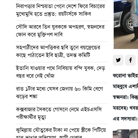
নিরাপত্তার নিশ্চয়তা পেলে দেশে ফিরে বিচারের
মুখোমুখি হতে প্রস্তুত: রয়টার্সকে সাকিব
সৌদি আরবে তিন যুবককে অপহরণ, স্বজনদের
ফোন করে মুক্তিপণ দাবি
সহপাঠীদের আপত্তিকর ছবি তুলে বয়ফ্রেন্ডের
কাছে পাঠাতেন ইবি ছাত্রী, তদন্ত কমিটি
ইতালি যাওয়ার পথে লিবিয়ায় বন্দি যুবক, দেড়
বছর ধরে নেই খোঁজ
করোনা ভাইরাস
মাহবুবে এলাহ
রাত ১টার মধ্যে যেসব জেলায় ৬০ কিমি বেগে
ঝড়ের শঙ্কা
স্বজনরা। কি
মরদেহ। খবর 
কক্সবাজার সৈকতে গোসলে নেমে এইচএসসি
পরীক্ষার্থীর মৃত্যু
এর সদস্যরা।
কুমিল্লায় যৌতুকের টাকা না পেয়ে স্ত্রীকে পিটিয়ে
হাত ভাঙার অভিযোগ, স্বামী গ্রেপ্তার