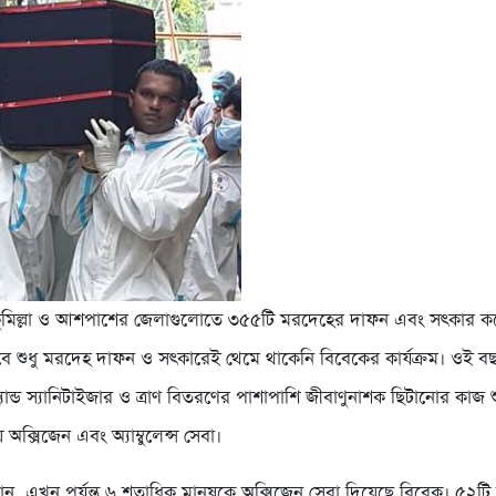
 কুমিল্লা ও আশপাশের জেলাগুলোতে ৩৫৫টি মরদেহের দাফন এবং সৎকার ক
ে শুধু মরদেহ দাফন ও সৎকারেই থেমে থাকেনি বিবেকের কার্যক্রম। ওই বছ
হ্যান্ড স্যানিটাইজার ও ত্রাণ বিতরণের পাশাপাশি জীবাণুনাশক ছিটানোর কাজ 
য় অক্সিজেন এবং অ্যাম্বুলেন্স সেবা।
জানান, এখন পর্যন্ত ৬ শতাধিক মানুষকে অক্সিজেন সেবা দিয়েছে বিবেক। ৫২টি