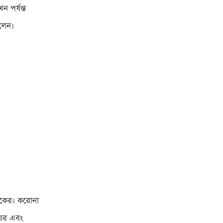
 পর্যন্ত
িলেন।
েকের। করোনা
েয়র এবং