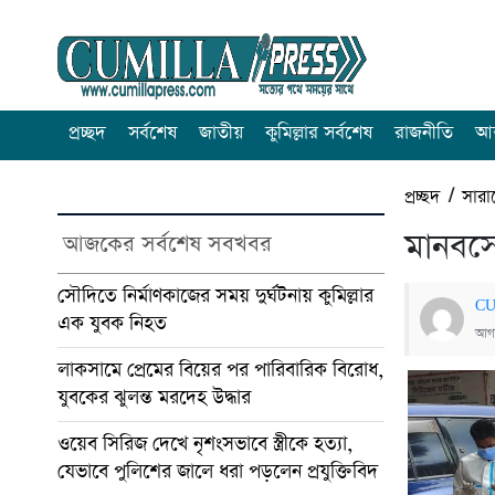
প্রচ্ছদ
সর্বশেষ
জাতীয়
কুমিল্লার সর্বশেষ
রাজনীতি
আন
প্রচ্ছদ
/
সারা
মানবসেব
আজকের সর্বশেষ সবখবর
সৌদিতে নির্মাণকাজের সময় দুর্ঘটনায় কুমিল্লার
CU
এক যুবক নিহত
আগস
লাকসামে প্রেমের বিয়ের পর পারিবারিক বিরোধ,
যুবকের ঝুলন্ত মরদেহ উদ্ধার
ওয়েব সিরিজ দেখে নৃশংসভাবে স্ত্রীকে হত্যা,
যেভাবে পুলিশের জালে ধরা পড়লেন প্রযুক্তিবিদ