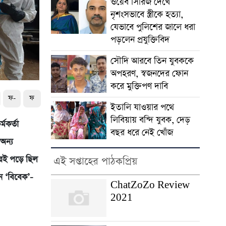
ওয়েব সিরিজ দেখে
নৃশংসভাবে স্ত্রীকে হত্যা,
যেভাবে পুলিশের জালে ধরা
পড়লেন প্রযুক্তিবিদ
সৌদি আরবে তিন যুবককে
অপহরণ, স্বজনদের ফোন
করে মুক্তিপণ দাবি
ফ-
ফ
ইতালি যাওয়ার পথে
লিবিয়ায় বন্দি যুবক, দেড়
মকর্তা
বছর ধরে নেই খোঁজ
অন্য
রেই পড়ে ছিল
এই সপ্তাহের পাঠকপ্রিয়
ন ‘বিবেক’-
ChatZoZo Review
2021