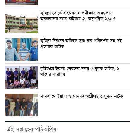
কুমিল্লা বোর্ডে এইচএসসি পরীক্ষায় অসদুপায়
অবলম্বনের দায়ে বহিষ্কার ৫, অনুপস্থিত ২১০৫
কুমিল্লা নির্বাচন অফিসে ভুয়া কর পরিদর্শক সহ দুই
প্রতারক আটক
বুড়িচংয়ে ইয়াবা সেবনের সময় ৫ যুবক আটক, ৬
মাসের কারাদণ্ড
লাকসামে ইয়াবা ও মাদকসামগ্রীসহ ৩ যুবক আটক
এই সপ্তাহের পাঠকপ্রিয়