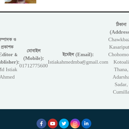
ঠিকানা
(Address
সম্পাদক ও
Chawkbaz
প্রকাশক
Kasariput
মোবাইল
Editor &
ইমেইল (Email):
Chohomon
(Mobile):
blisher):
Istiakahmedmba@gmail.com
Kotoali
01712775600
d Istiak
Thana,
Ahmed
Adarsh
Sadar,
Cumill