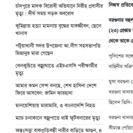
নিজস্ব প্রতি
চাঁদপুরে মাদক বিরোধী অভিযানে নিরীহ প্রবাসীর
মৃত্যু : দীর্ঘ সময় সড়ক অবরোধ
বরগুনার বহু
কুমিল্লায় হত্যা মামলায় বৃদ্ধের যাবজ্জীবন, ছেলে
(২৩) গ্রেপ্
খালাস
থেকে তাকে গ্
পটুয়াখালী সদর উপজেলা আ.লীগ সহসভাপতি
মিজানুর মারা গেছেন
পুলিশের সঙ্গে
বেলকুচিতে বজ্রাঘাতে এইচএসসি পরীক্ষার্থীর
বাহিনীর সক্র
মৃত্যু
মুসা বরগুনা 
আমার কমন সেন্স বলছে, শেখ হাসিনা দেশে
বরগুনা থানায়
ফিরে আসবেন: রুমিন ফারহানা
ছিলেন তিনি। 
মালয়েশিয়ায় মারামারি, ৩ বাংলাদেশি নিহত
বরগুনা থানার
ম্যাচ চলাকালে বজ্রপাতে থাই ফুটবলারের মৃত্যু
সীমান্ত পের
অন্তঃসত্ত্বা বাকপ্রতিবন্ধী নারীর বাড়িতে আগুন, ৪