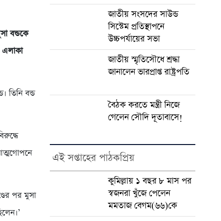
জাতীয় সংসদের সাউন্ড
সিস্টেম প্রতিস্থাপনে
সা বন্ডকে
উচ্চপর্যায়ের সভা
র এলাকা
জাতীয় স্মৃতিসৌধে শ্রদ্ধা
জানালেন ভারপ্রাপ্ত রাষ্ট্রপতি
ড। তিনি বন্ড
বৈঠক করতে মন্ত্রী নিজে
গেলেন সৌদি দূতাবাসে!
রুদ্ধে
 আত্মগোপনে
এই সপ্তাহের পাঠকপ্রিয়
কুমিল্লায় ১ বছর ৮ মাস পর
স্বজনরা খুঁজে পেলেন
্ডের পর মুসা
মমতাজ বেগম(৬৬)কে
িলেন।’