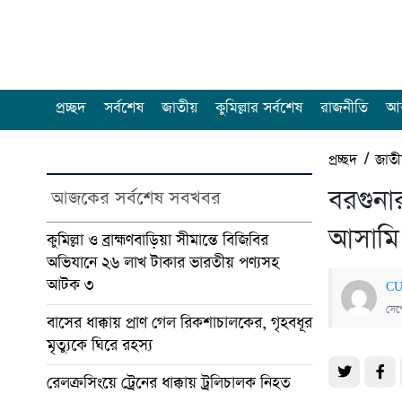
প্রচ্ছদ
সর্বশেষ
জাতীয়
কুমিল্লার সর্বশেষ
রাজনীতি
আন
প্রচ্ছদ
/
জাত
বরগুনা
আজকের সর্বশেষ সবখবর
আসামি ম
কুমিল্লা ও ব্রাহ্মণবাড়িয়া সীমান্তে বিজিবির
অভিযানে ২৬ লাখ টাকার ভারতীয় পণ্যসহ
আটক ৩
CU
সেপ
বাসের ধাক্কায় প্রাণ গেল রিকশাচালকের, গৃহবধূর
মৃত্যুকে ঘিরে রহস্য
রেলক্রসিংয়ে ট্রেনের ধাক্কায় ট্রলিচালক নিহত