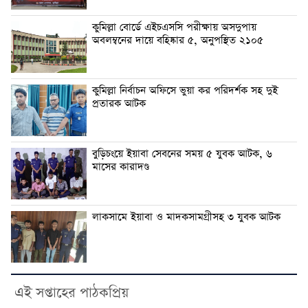
কুমিল্লা বোর্ডে এইচএসসি পরীক্ষায় অসদুপায়
অবলম্বনের দায়ে বহিষ্কার ৫, অনুপস্থিত ২১০৫
কুমিল্লা নির্বাচন অফিসে ভুয়া কর পরিদর্শক সহ দুই
প্রতারক আটক
বুড়িচংয়ে ইয়াবা সেবনের সময় ৫ যুবক আটক, ৬
মাসের কারাদণ্ড
লাকসামে ইয়াবা ও মাদকসামগ্রীসহ ৩ যুবক আটক
এই সপ্তাহের পাঠকপ্রিয়