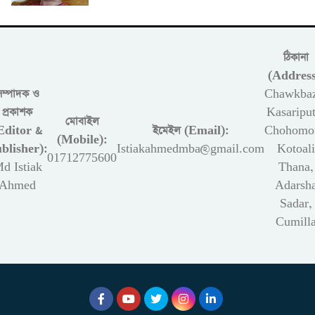
ঠিকানা
(Address
সম্পাদক ও
Chawkbaz
প্রকাশক
Kasariput
মোবাইল
Editor &
ইমেইল (Email):
Chohomon
(Mobile):
blisher):
Istiakahmedmba@gmail.com
Kotoali
01712775600
d Istiak
Thana,
Ahmed
Adarsh
Sadar,
Cumill