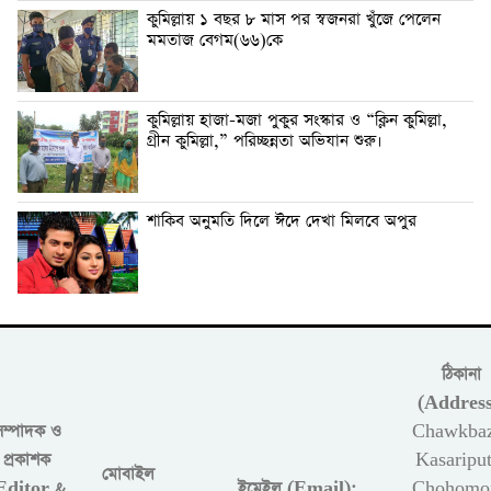
কুমিল্লায় ১ বছর ৮ মাস পর স্বজনরা খুঁজে পেলেন
মমতাজ বেগম(৬৬)কে
কুমিল্লায় হাজা-মজা পুকুর সংস্কার ও “ক্লিন কুমিল্লা,
গ্রীন কুমিল্লা,” পরিচ্ছন্নতা অভিযান শুরু।
শাকিব অনুমতি দিলে ঈদে দেখা মিলবে অপুর
ঠিকানা
(Address
সম্পাদক ও
Chawkbaz
প্রকাশক
Kasariput
মোবাইল
Editor &
ইমেইল (Email):
Chohomon