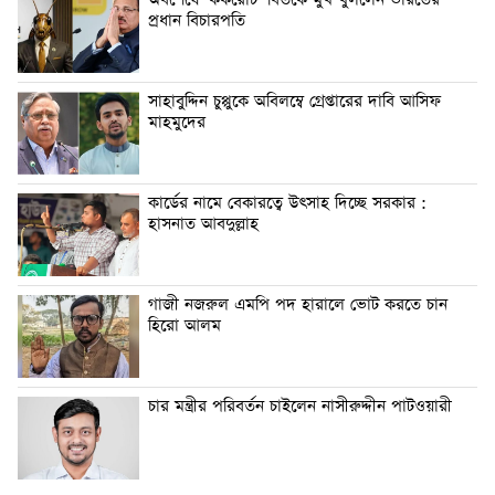
অবশেষে ‘ককরোচ’ বিতর্কে মুখ খুললেন ভারতের
প্রধান বিচারপতি
সাহাবুদ্দিন চুপ্পুকে অবিলম্বে গ্রেপ্তারের দাবি আসিফ
মাহমুদের
কার্ডের নামে বেকারত্বে উৎসাহ দিচ্ছে সরকার :
হাসনাত আবদুল্লাহ
গাজী নজরুল এমপি পদ হারালে ভোট করতে চান
হিরো আলম
চার মন্ত্রীর পরিবর্তন চাইলেন নাসীরুদ্দীন পাটওয়ারী