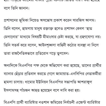
হয়। গাড়িতে ক্যামেরা থাকায় পুরো ঘটনাটি ভিডিও ধারণ করা হয়েছে
বলে তিনি জানান।
প্রশাসনের ভূমিকা নিয়েও অসন্তোষ প্রকাশ করেন সারজিস আলম।
তিনি বলেন, হামলায় মানুষ রক্তাক্ত হলেও প্রশাসন কেবল ‘হাত
মেলানোর’ মাধ্যমে বিষয়টি মীমাংসার চেষ্টা করছে, যা গ্রহণযোগ্য নয়।
তিনি সতর্ক করে বলেন, আইনশৃঙ্খলা বাহিনী কঠোর ব্যবস্থা না নিলে
তারা রাজনৈতিকভাবে প্রতিরোধ গড়ে তুলবেন।
অন্যদিকে বিএনপির পক্ষ থেকে অভিযোগ করা হয়েছে, তাদের প্রার্থীর
ব্যানার ছেঁড়ার প্রতিবাদ করতে গেলে জামায়াত-এনসিপির নেতাকর্মীরা
হামলা চালায়। ধামোর ইউনিয়ন বিএনপির সভাপতি আশরাফুল
ইসলামসহ পাঁচজন আহত হয়েছেন বলে দাবি করা হয়।
বিএনপি প্রার্থী ব্যারিস্টার নওশাদ জমিরের নির্বাচনী এজেন্ট ব্যারিস্টার