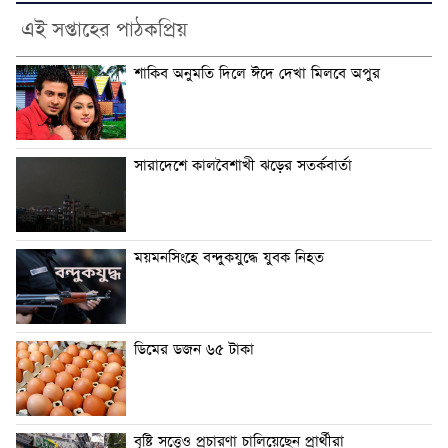
এই সপ্তাহের পাঠকপ্রিয়
শাকিব অনুমতি দিলে ঈদে দেখা মিলবে অপুর
সারাদেশে কালবৈশাখী ঝড়ের সতর্কবার্তা
ময়মনসিংহে বন্দুকযুদ্ধে যুবক নিহত
ডিমের ডজন ৬৫ টাকা
বৃষ্টি সত্ত্বেও প্রচারণা চালিয়েছেন প্রার্থীরা