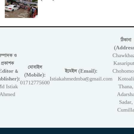
ঠিকানা
(Address
সম্পাদক ও
Chawkbaz
প্রকাশক
Kasariput
মোবাইল
Editor &
ইমেইল (Email):
Chohomon
(Mobile):
blisher):
Istiakahmedmba@gmail.com
Kotoali
01712775600
d Istiak
Thana,
Ahmed
Adarsh
Sadar,
Cumill